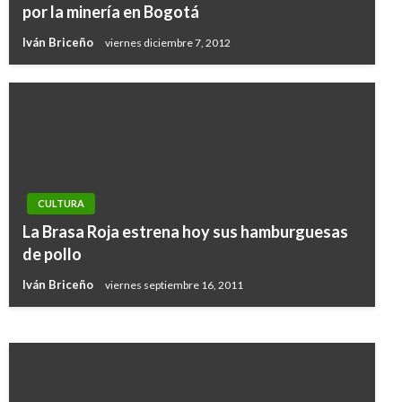
por la minería en Bogotá
Iván Briceño
viernes diciembre 7, 2012
CULTURA
La Brasa Roja estrena hoy sus hamburguesas
CRONICA
de pollo
Lorelei, la inspiración de Falcao
Iván Briceño
viernes septiembre 16, 2011
Edgar Julio Montenegro
domingo septiembre 2, 2012