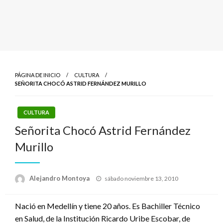
PÁGINA DE INICIO
CULTURA
SEÑORITA CHOCÓ ASTRID FERNÁNDEZ MURILLO
CULTURA
Señorita Chocó Astrid Fernández
Murillo
Publicado
Alejandro Montoya
sábado noviembre 13, 2010
el
Nació en Medellín y tiene 20 años. Es Bachiller Técnico
en Salud, de la Institución Ricardo Uribe Escobar, de