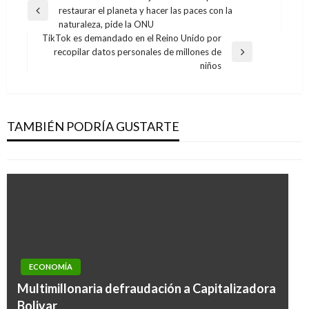
restaurar el planeta y hacer las paces con la
de
Entrada
naturaleza, pide la ONU
anterior
entradas
TikTok es demandado en el Reino Unido por
recopilar datos personales de millones de
Entrada
niños
siguiente
ECONOMÍA
TigoUne incursiona en los paquetes de planes
ilimitados
TAMBIÉN PODRÍA GUSTARTE
Iván Briceño
martes septiembre 18, 2018
ECONOMÍA
ECONOMÍA
Fallo de Corte Constitucional fortalece
Multimillonaria defraudación a Capitalizadora
transparencia en contratación con el Estado:
Bolivar