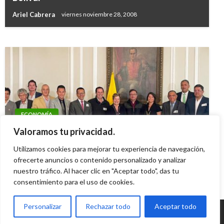
Colombia Compra Eficiente
Ariel Cabrera
viernes noviembre 28, 2008
Manuel Reyes Beltran
viernes mayo 17, 2019
ECONOMÍA
Gobierno Petro se reunió con Acopi para
Valoramos tu privacidad.
explicar alcances de la Reforma Laboral
Utilizamos cookies para mejorar tu experiencia de navegación,
ofrecerte anuncios o contenido personalizado y analizar
Iván Briceño
martes mayo 23, 2023
nuestro tráfico. Al hacer clic en "Aceptar todo", das tu
consentimiento para el uso de cookies.
Personalizar
Rechazar todo
Aceptar todo
© Radio Santa Fe 1070 am