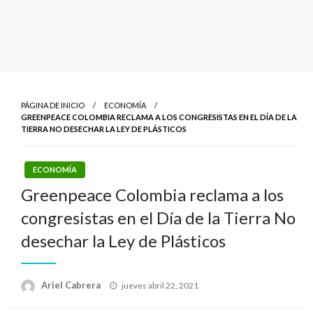
PÁGINA DE INICIO
ECONOMÍA
GREENPEACE COLOMBIA RECLAMA A LOS CONGRESISTAS EN EL DÍA DE LA
TIERRA NO DESECHAR LA LEY DE PLÁSTICOS
ECONOMÍA
Greenpeace Colombia reclama a los
congresistas en el Día de la Tierra No
desechar la Ley de Plásticos
Publicado
Ariel Cabrera
jueves abril 22, 2021
el