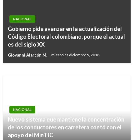
NACIONAL
Gobierno pide avanzar en la actualización del
Código Electoral colombiano, porque el actual
NACIONAL
es del siglo XX
Así puede convertirse en donador de órganos
Giovanni Alarcón M.
miércoles diciembre 5, 2018
Giovanni Alarcón M.
miércoles junio 8, 2016
NACIONAL
Nuevo sistema que mantiene la concentración
de los conductores en carretera contó con el
apoyo del MinTIC