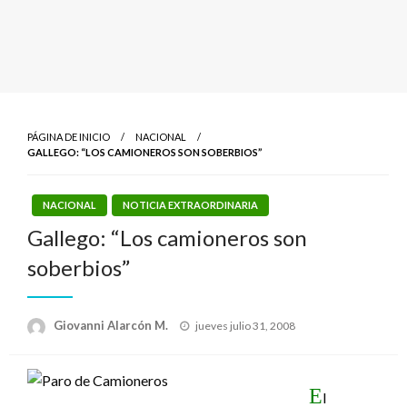
PÁGINA DE INICIO
NACIONAL
GALLEGO: “LOS CAMIONEROS SON SOBERBIOS”
NACIONAL
NOTICIA EXTRAORDINARIA
Gallego: “Los camioneros son
soberbios”
Publicado
Giovanni Alarcón M.
jueves julio 31, 2008
el
E
l