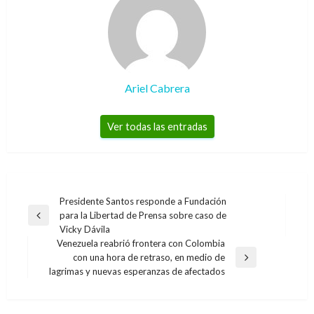
Ariel Cabrera
Ver todas las entradas
Navegación
Presidente Santos responde a Fundación
para la Libertad de Prensa sobre caso de
de
Entrada
Vicky Dávila
anterior
entradas
Venezuela reabrió frontera con Colombia
con una hora de retraso, en medio de
Entrada
lagrimas y nuevas esperanzas de afectados
siguiente