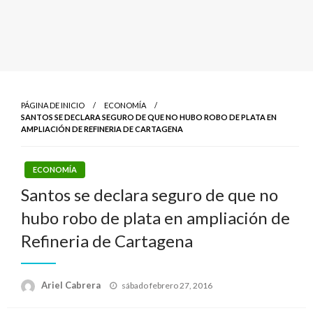
PÁGINA DE INICIO
ECONOMÍA
SANTOS SE DECLARA SEGURO DE QUE NO HUBO ROBO DE PLATA EN
AMPLIACIÓN DE REFINERIA DE CARTAGENA
ECONOMÍA
Santos se declara seguro de que no
hubo robo de plata en ampliación de
Refineria de Cartagena
Publicado
Ariel Cabrera
sábado febrero 27, 2016
el