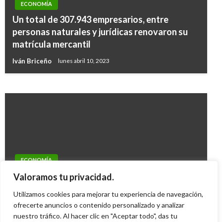
ECONOMÍA
ECONOMÍA
Un total de 307.943 empresarios, entre
Andi alerta sobre ingreso a Colombia de más
personas naturales y jurídicas renovaron su
de 23 mil toneladas de acero chino sin
matrícula mercantil
especificaciones técnicas
Iván Briceño
lunes abril 10, 2023
Ariel Cabrera
sábado mayo 27, 2017
ECONOMÍA
Gobierno reportó exitosa colocación de $300
Valoramos tu privacidad.
mil millones en títulos TES
Utilizamos cookies para mejorar tu experiencia de navegación,
Iván Briceño
ofrecerte anuncios o contenido personalizado y analizar
miércoles junio 26, 2013
nuestro tráfico. Al hacer clic en "Aceptar todo", das tu