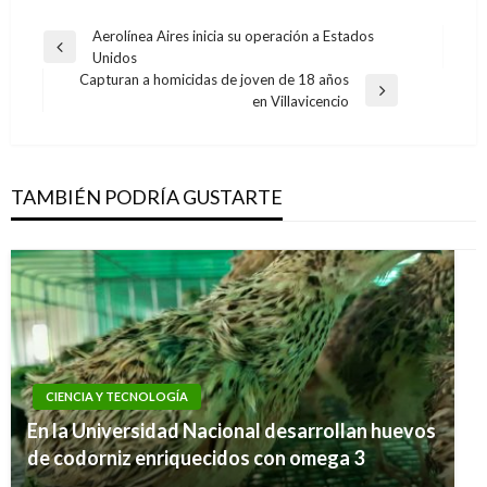
Navegación
Aerolínea Aires inicia su operación a Estados
Entrada
Unidos
de
anterior
Capturan a homicidas de joven de 18 años
entradas
Entrada
en Villavicencio
siguiente
TAMBIÉN PODRÍA GUSTARTE
CIENCIA Y TECNOLOGÍA
En la Universidad Nacional desarrollan huevos
de codorniz enriquecidos con omega 3