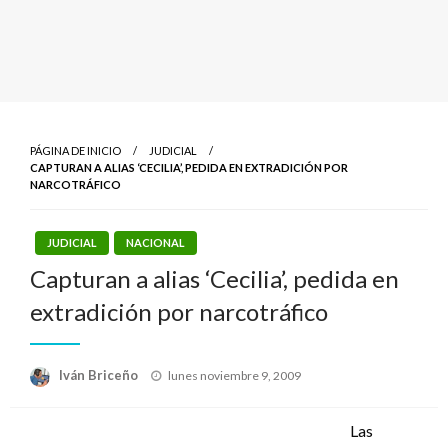
PÁGINA DE INICIO
JUDICIAL
CAPTURAN A ALIAS ‘CECILIA’, PEDIDA EN EXTRADICIÓN POR
NARCOTRÁFICO
JUDICIAL
NACIONAL
Capturan a alias ‘Cecilia’, pedida en
extradición por narcotráfico
Publicado
Iván Briceño
lunes noviembre 9, 2009
el
Las