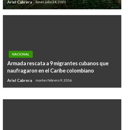
Ariel Cabrera
lunes julio 24, 2023
NACIONAL
NACIONAL
Armada rescata a 9 migrantes cubanos que
Se reactivan visitas en establecimientos
naufragaron en el Caribe colombiano
penitenciarios y carcelarios
Ariel Cabrera
martes febrero 9, 2016
Ariel Cabrera
lunes marzo 15, 2021