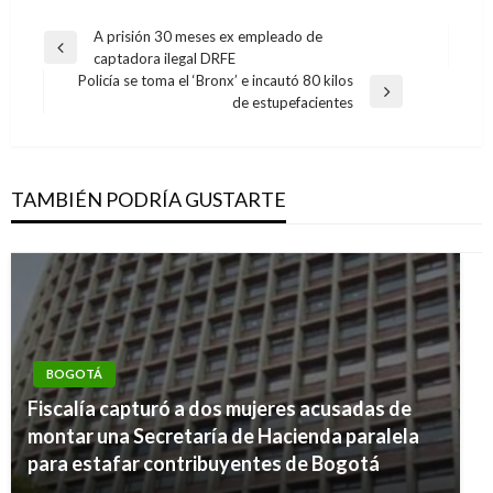
Navegación
A prisión 30 meses ex empleado de
Entrada
captadora ilegal DRFE
de
anterior
Policía se toma el ‘Bronx’ e incautó 80 kilos
entradas
Entrada
de estupefacientes
siguiente
TAMBIÉN PODRÍA GUSTARTE
BOGOTÁ
Fiscalía capturó a dos mujeres acusadas de
montar una Secretaría de Hacienda paralela
para estafar contribuyentes de Bogotá