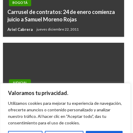
BOGOTÁ
Carrusel de contratos: 24 de enero comienza
juicio a Samuel Moreno Rojas
Ariel Cabrera
jueves diciembre 22, 2011
JUDICIAL
Capturaron a extranjeros que contaminaban el
Valoramos tu privacidad.
río Nechí
Utilizamos cookies para mejorar tu experiencia de navegación,
Iván Briceño
ofrecerte anuncios o contenido personalizado y analizar
viernes enero 31, 2014
nuestro tráfico. Al hacer clic en "Aceptar todo", das tu
consentimiento para el uso de cookies.