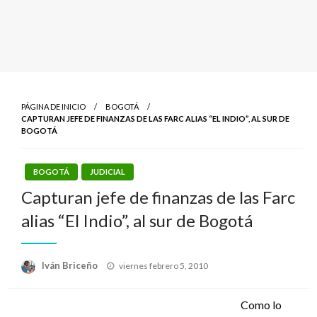
PÁGINA DE INICIO
BOGOTÁ
CAPTURAN JEFE DE FINANZAS DE LAS FARC ALIAS “EL INDIO”, AL SUR DE
BOGOTÁ
BOGOTÁ
JUDICIAL
Capturan jefe de finanzas de las Farc
alias “El Indio”, al sur de Bogotá
Publicado
Iván Briceño
viernes febrero 5, 2010
el
Como lo