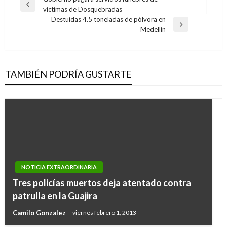
Navegación
Entrada
víctimas de Dosquebradas
de
anterior
Destuidas 4.5 toneladas de pólvora en
entradas
Entrada
Medellín
siguiente
TAMBIÉN PODRÍA GUSTARTE
NOTICIA EXTRAORDINARIA
Tres policías muertos deja atentado contra
patrulla en la Guajira
Camilo Gonzalez
viernes febrero 1, 2013