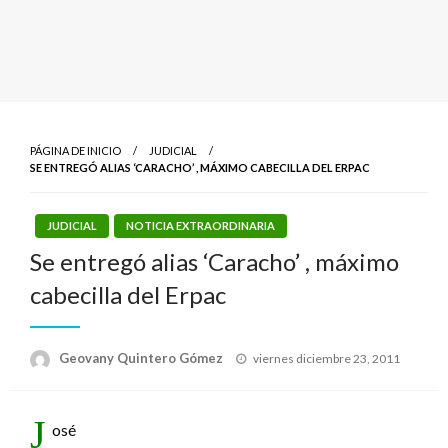
PÁGINA DE INICIO
JUDICIAL
SE ENTREGÓ ALIAS ‘CARACHO’ , MÁXIMO CABECILLA DEL ERPAC
JUDICIAL
NOTICIA EXTRAORDINARIA
Se entregó alias ‘Caracho’ , máximo
cabecilla del Erpac
Publicado
Geovany Quintero Gómez
viernes diciembre 23, 2011
el
J
osé