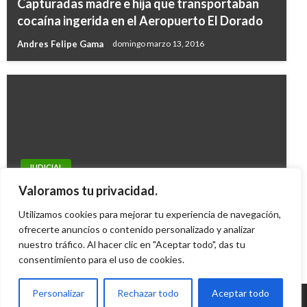
Capturadas madre e hija que transportaban
cocaína ingerida en el Aeropuerto El Dorado
Andres Felipe Gama
domingo marzo 13, 2016
JUDICIAL
Gaula captura a 55 responsables de extorsión
Valoramos tu privacidad.
en cárceles y a comerciantes
Utilizamos cookies para mejorar tu experiencia de navegación,
Manuel Reyes Beltran
ofrecerte anuncios o contenido personalizado y analizar
miércoles febrero 24, 2016
nuestro tráfico. Al hacer clic en "Aceptar todo", das tu
consentimiento para el uso de cookies.
Personalizar
Rechazar todo
Aceptar todo
© Radio Santa Fe 1070 am