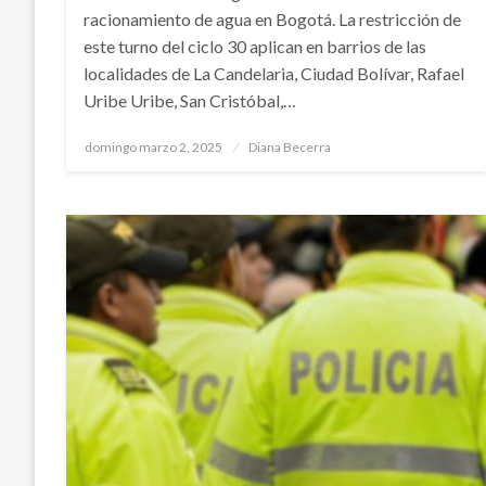
racionamiento de agua en Bogotá. La restricción de
este turno del ciclo 30 aplican en barrios de las
localidades de La Candelaria, Ciudad Bolívar, Rafael
Uribe Uribe, San Cristóbal,…
Publicado
domingo marzo 2, 2025
Diana Becerra
el