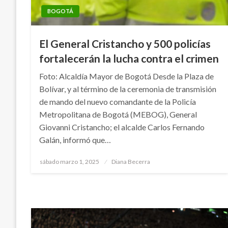
BOGOTÁ
El General Cristancho y 500 policías
fortalecerán la lucha contra el crimen
Foto: Alcaldía Mayor de Bogotá Desde la Plaza de
Bolívar, y al término de la ceremonia de transmisión
de mando del nuevo comandante de la Policía
Metropolitana de Bogotá (MEBOG), General
Giovanni Cristancho; el alcalde Carlos Fernando
Galán, informó que…
Publicado
sábado marzo 1, 2025
Diana Becerra
el