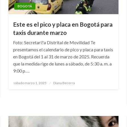
BOGOTÁ
Este es el pico y placa en Bogotá para
taxis durante marzo
Foto: Secretari?a Distrital de Movilidad Te
presentamos el calendario de pico y placa para taxis
en Bogotá del 1 al 31 de marzo de 2025. Recuerda
que la medida rige de lunes a sábado, de 5:30 a. m. a
9:00 p….
Publicado
sábado marzo 1, 2025
Diana Becerra
el