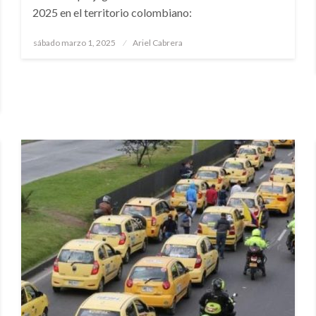
2025 en el territorio colombiano:
Publicado
sábado marzo 1, 2025
Ariel Cabrera
el