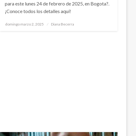
para este lunes 24 de febrero de 2025, en Bogota?.
¡Conoce todos los detalles aquí!
Publicado
domingo marzo 2, 2025
Diana Becerra
el