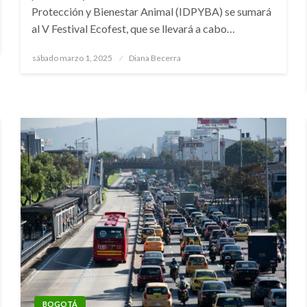
Protección y Bienestar Animal (IDPYBA) se sumará
al V Festival Ecofest, que se llevará a cabo…
Publicado
sábado marzo 1, 2025
Diana Becerra
el
BOGOTÁ