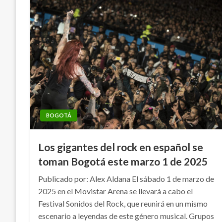
BOGOTÁ
Los gigantes del rock en español se
toman Bogotá este marzo 1 de 2025
Publicado por: Alex Aldana El sábado 1 de marzo de
2025 en el Movistar Arena se llevará a cabo el
Festival Sonidos del Rock, que reunirá en un mismo
escenario a leyendas de este género musical. Grupos