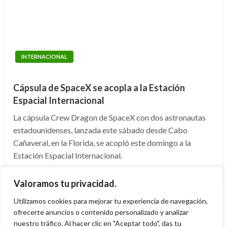
INTERNACIONAL
Cápsula de SpaceX se acopla a la Estación
Espacial Internacional
La cápsula Crew Dragon de SpaceX con dos astronautas
estadounidenses, lanzada este sábado desde Cabo
Cañaveral, en la Florida, se acopló este domingo a la
Estación Espacial Internacional.
Publicado
domingo mayo 31, 2020
Manuel Reyes Beltran
Valoramos tu privacidad.
el
Utilizamos cookies para mejorar tu experiencia de navegación,
ofrecerte anuncios o contenido personalizado y analizar
nuestro tráfico. Al hacer clic en "Aceptar todo", das tu