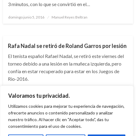
3 minutos, con lo que se convirtió en el…
Publicado
domingo junio 5, 2016
Manuel Reyes Beltran
el
DEPORTES
TENIS
Rafa Nadal se retiró de Roland Garros por lesión
El tenista español Rafael Nadal, se retiró este viernes del
torneo debido a una lesión en la muñeca izquierda, pero
confía en estar recuperado para estar en los Juegos de
Rio-2016.
Publicado
viernes mayo 27, 2016
Manuel Reyes Beltran
Valoramos tu privacidad.
el
Utilizamos cookies para mejorar tu experiencia de navegación,
ofrecerte anuncios o contenido personalizado y analizar
nuestro tráfico. Al hacer clic en "Aceptar todo", das tu
consentimiento para el uso de cookies.