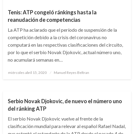
Tenis: ATP congeló ránkings hasta la
reanudación de competencias
La ATP ha aclarado que el período de suspensión de la
competición debido a la crisis del coronavirus no
computará en las respectivas clasificaciones del circuito,
por lo que el serbio Novak Djokovic, actual número uno,
no acumulará semanas en…
Publicado
miércoles abril 15, 2020
Manuel Reyes Beltran
el
DEPORTES
TENIS
Serbio Novak Djokovic, de nuevo el número uno
del ránking ATP
El serbio Novak Djokovic vuelve al frente de la
clasificación mundial para relevar al español Rafael Nadal,
que ostentó el estandarte de la ATP desde el pasado 4 de