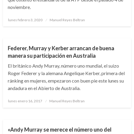
noviembre.
Publicado
lunes febrero 3, 2020
Manuel Reyes Beltran
el
DEPORTES
TENIS
Federer, Murray y Kerber arrancan de buena
manera su participación en Australia
El británico Andy Murray, número uno mundial, el suizo
Roger Federer y la alemana Angelique Kerber, primera del
ránking en mujeres, empezaron con buen pie este lunes su
andadura en el Abierto de Australia.
Publicado
lunes enero 16, 2017
Manuel Reyes Beltran
el
DEPORTES
TENIS
«Andy Murray se merece el número uno del