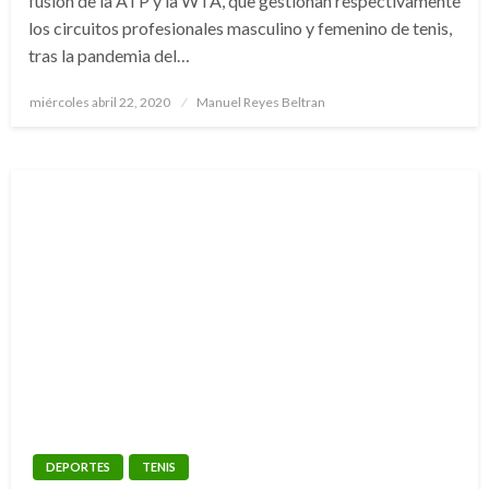
fusión de la ATP y la WTA, que gestionan respectivamente
los circuitos profesionales masculino y femenino de tenis,
tras la pandemia del…
Publicado
miércoles abril 22, 2020
Manuel Reyes Beltran
el
DEPORTES
TENIS