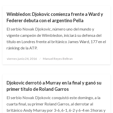
Wimbledon: Djokovic comienza frente a Ward y
Federer debuta con el argentino Pella
El serbio Novak Djokovic, número uno del mundo y
vigente campeón de Wimbledon, iniciará su defensa del
título en Londres frente al británico James Ward, 177 en el
ránking de la ATP.
Publicado
viernes junio 24, 2016
Manuel Reyes Beltran
el
DEPORTES
TENIS
Djokovic derrotó a Murray en la final y ganó su
primer título de Roland Garros
El serbio Novak Djokovic conquistó este domingo, a la
cuarta final, su primer Roland Garros, al derrotar al
británico Andy Murray por 3-6, 6-1, 6-2 y 6-4 en 3 horas y