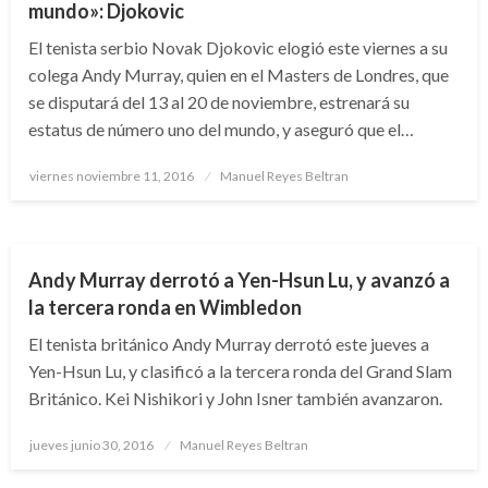
mundo»: Djokovic
El tenista serbio Novak Djokovic elogió este viernes a su
colega Andy Murray, quien en el Masters de Londres, que
se disputará del 13 al 20 de noviembre, estrenará su
estatus de número uno del mundo, y aseguró que el…
Publicado
viernes noviembre 11, 2016
Manuel Reyes Beltran
el
DEPORTES
TENIS
Andy Murray derrotó a Yen-Hsun Lu, y avanzó a
la tercera ronda en Wimbledon
El tenista británico Andy Murray derrotó este jueves a
Yen-Hsun Lu, y clasificó a la tercera ronda del Grand Slam
Británico. Kei Nishikori y John Isner también avanzaron.
Publicado
jueves junio 30, 2016
Manuel Reyes Beltran
el
DEPORTES
TENIS