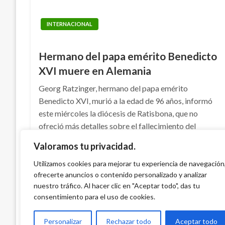
INTERNACIONAL
Hermano del papa emérito Benedicto
XVI muere en Alemania
Georg Ratzinger, hermano del papa emérito
Benedicto XVI, murió a la edad de 96 años, informó
este miércoles la diócesis de Ratisbona, que no
ofreció más detalles sobre el fallecimiento del
sacerdote, que se encontraba gravemente enfermo.
Valoramos tu privacidad.
Publicado
miércoles julio 1, 2020
Manuel Reyes Beltran
Utilizamos cookies para mejorar tu experiencia de navegación
el
ofrecerte anuncios o contenido personalizado y analizar
nuestro tráfico. Al hacer clic en "Aceptar todo", das tu
consentimiento para el uso de cookies.
Personalizar
Rechazar todo
Aceptar todo