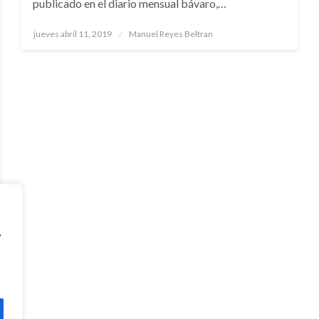
publicado en el diario mensual bávaro,…
Publicado
jueves abril 11, 2019
Manuel Reyes Beltran
el
,