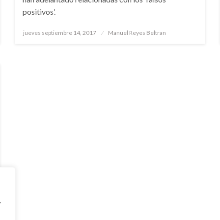
positivos’.
Publicado
jueves septiembre 14, 2017
Manuel Reyes Beltran
el
,