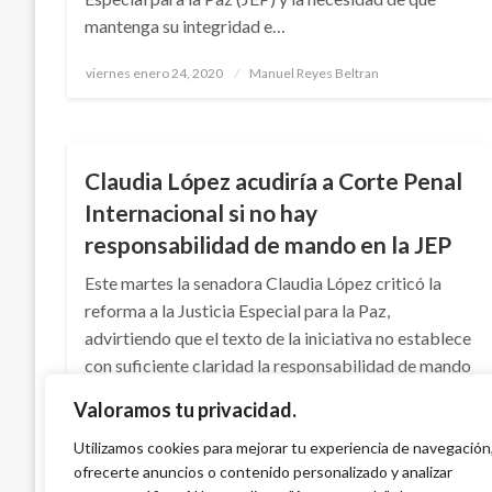
mantenga su integridad e…
Publicado
viernes enero 24, 2020
Manuel Reyes Beltran
el
NOTICIA EXTRAORDINARIA
Claudia López acudiría a Corte Penal
Internacional si no hay
responsabilidad de mando en la JEP
Este martes la senadora Claudia López criticó la
reforma a la Justicia Especial para la Paz,
advirtiendo que el texto de la iniciativa no establece
con suficiente claridad la responsabilidad de mando
del secretariado de las Farc.
Valoramos tu privacidad.
Publicado
martes febrero 21, 2017
Manuel Reyes Beltran
Utilizamos cookies para mejorar tu experiencia de navegación
el
ofrecerte anuncios o contenido personalizado y analizar