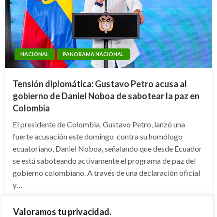
NACIONAL
PANORAMA NACIONAL
Tensión diplomática: Gustavo Petro acusa al
gobierno de Daniel Noboa de sabotear la paz en
Colombia
El presidente de Colombia, Gustavo Petro, lanzó una
fuerte acusación este domingo contra su homólogo
ecuatoriano, Daniel Noboa, señalando que desde Ecuador
se está saboteando activamente el programa de paz del
gobierno colombiano. A través de una declaración oficial
y…
Publicado
domingo mayo 3, 2026
Diana Becerra
Valoramos tu privacidad.
el