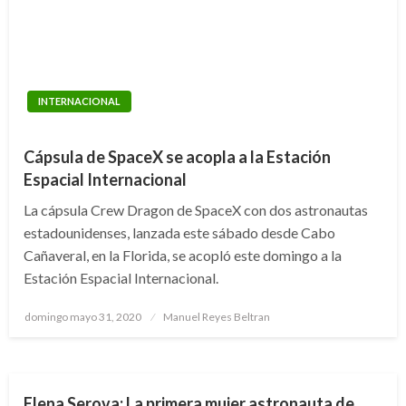
INTERNACIONAL
Cápsula de SpaceX se acopla a la Estación
Espacial Internacional
La cápsula Crew Dragon de SpaceX con dos astronautas
estadounidenses, lanzada este sábado desde Cabo
Cañaveral, en la Florida, se acopló este domingo a la
Estación Espacial Internacional.
Publicado
domingo mayo 31, 2020
Manuel Reyes Beltran
CIENCIA Y TECNOLOGÍA
INTERNACIONAL
TEMA DEL DÍA
el
ULTIMAHORA
Elena Serova: La primera mujer astronauta de