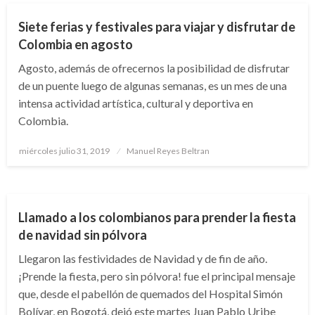
Siete ferias y festivales para viajar y disfrutar de
Colombia en agosto
Agosto, además de ofrecernos la posibilidad de disfrutar
de un puente luego de algunas semanas, es un mes de una
intensa actividad artística, cultural y deportiva en
Colombia.
Publicado
miércoles julio 31, 2019
Manuel Reyes Beltran
el
NACIONAL
Llamado a los colombianos para prender la fiesta
de navidad sin pólvora
Llegaron las festividades de Navidad y de fin de año.
¡Prende la fiesta, pero sin pólvora! fue el principal mensaje
que, desde el pabellón de quemados del Hospital Simón
Bolívar, en Bogotá, dejó este martes Juan Pablo Uribe