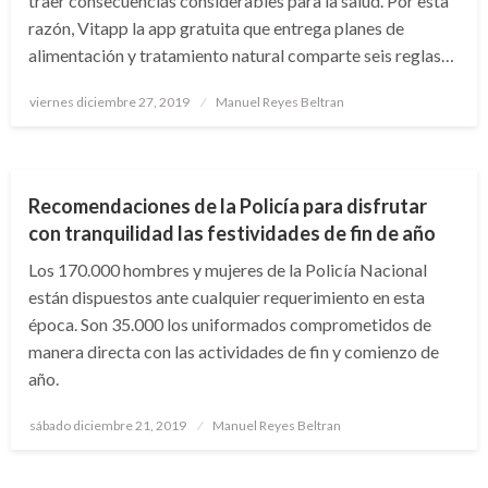
traer consecuencias considerables para la salud. Por esta
razón, Vitapp la app gratuita que entrega planes de
alimentación y tratamiento natural comparte seis reglas…
Publicado
viernes diciembre 27, 2019
Manuel Reyes Beltran
el
NOTICIA EXTRAORDINARIA
Recomendaciones de la Policía para disfrutar
con tranquilidad las festividades de fin de año
Los 170.000 hombres y mujeres de la Policía Nacional
están dispuestos ante cualquier requerimiento en esta
época. Son 35.000 los uniformados comprometidos de
manera directa con las actividades de fin y comienzo de
año.
Publicado
sábado diciembre 21, 2019
Manuel Reyes Beltran
el
NACIONAL