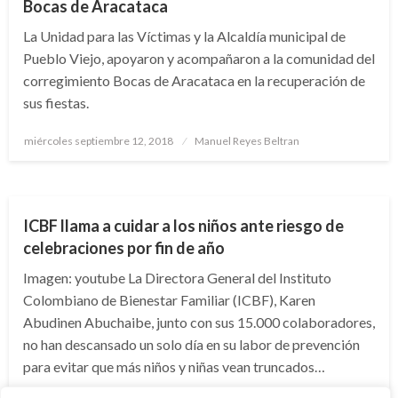
Bocas de Aracataca
La Unidad para las Víctimas y la Alcaldía municipal de
Pueblo Viejo, apoyaron y acompañaron a la comunidad del
corregimiento Bocas de Aracataca en la recuperación de
sus fiestas.
Publicado
miércoles septiembre 12, 2018
Manuel Reyes Beltran
el
NACIONAL
ICBF llama a cuidar a los niños ante riesgo de
celebraciones por fin de año
Imagen: youtube La Directora General del Instituto
Colombiano de Bienestar Familiar (ICBF), Karen
Abudinen Abuchaibe, junto con sus 15.000 colaboradores,
no han descansado un solo día en su labor de prevención
para evitar que más niños y niñas vean truncados…