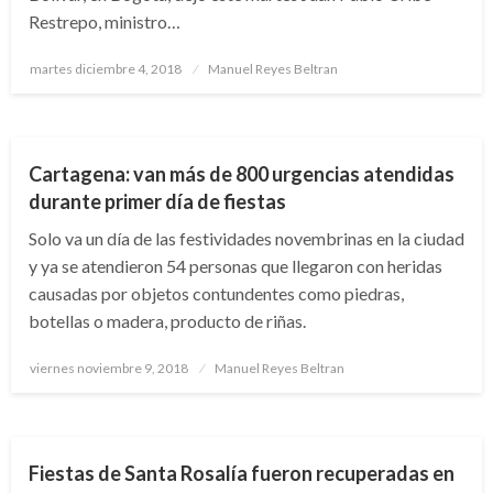
Restrepo, ministro…
Publicado
martes diciembre 4, 2018
Manuel Reyes Beltran
el
BOLÍVAR
NACIONAL
Cartagena: van más de 800 urgencias atendidas
durante primer día de fiestas
Solo va un día de las festividades novembrinas en la ciudad
y ya se atendieron 54 personas que llegaron con heridas
causadas por objetos contundentes como piedras,
botellas o madera, producto de riñas.
Publicado
viernes noviembre 9, 2018
Manuel Reyes Beltran
el
NACIONAL
Fiestas de Santa Rosalía fueron recuperadas en