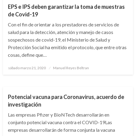
EPS e IPS deben garantizar la toma de muestras
de Covid-19
Con el fin de orientar a los prestadores de servicios de
salud para la detección, atención y manejo de casos
sospechosos de covid-19, el Ministerio de Salud y
Protección Social ha emitido el protocolo, que entre otras
cosas, define que…
Publicado
sábado marzo 21, 2020
Manuel Reyes Beltran
el
CIENCIA Y TECNOLOGÍA
Potencial vacuna para Coronavirus, acuerdo de
investigación
Las empresas Pfizer y BioNTech desarrollarán en
conjunto potencial vacuna contra el COVID-19Las
empresas desarrollarán de forma conjunta la vacuna