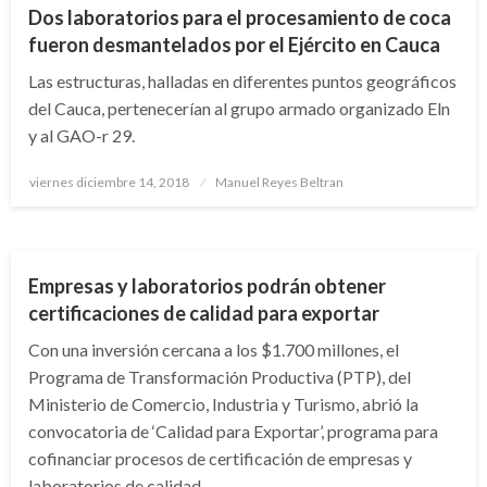
Dos laboratorios para el procesamiento de coca
fueron desmantelados por el Ejército en Cauca
Las estructuras, halladas en diferentes puntos geográficos
del Cauca, pertenecerían al grupo armado organizado Eln
y al GAO-r 29.
Publicado
viernes diciembre 14, 2018
Manuel Reyes Beltran
el
ECONOMÍA
Empresas y laboratorios podrán obtener
certificaciones de calidad para exportar
Con una inversión cercana a los $1.700 millones, el
Programa de Transformación Productiva (PTP), del
Ministerio de Comercio, Industria y Turismo, abrió la
convocatoria de ‘Calidad para Exportar’, programa para
cofinanciar procesos de certificación de empresas y
laboratorios de calidad,…