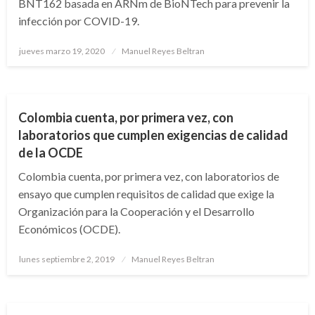
BNT162 basada en ARNm de BioNTech para prevenir la
infección por COVID-19.
Publicado
jueves marzo 19, 2020
Manuel Reyes Beltran
el
ECONOMÍA
Colombia cuenta, por primera vez, con
laboratorios que cumplen exigencias de calidad
de la OCDE
Colombia cuenta, por primera vez, con laboratorios de
ensayo que cumplen requisitos de calidad que exige la
Organización para la Cooperación y el Desarrollo
Económicos (OCDE).
Publicado
lunes septiembre 2, 2019
Manuel Reyes Beltran
el
NACIONAL