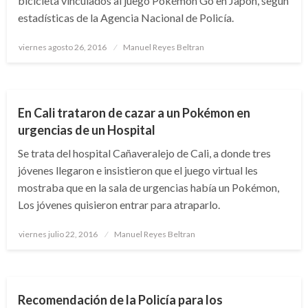
bicicleta vinculados al juego Pokémon Go en Japón, según
estadísticas de la Agencia Nacional de Policía.
Publicado
viernes agosto 26, 2016
Manuel Reyes Beltran
el
NACIONAL
VALLE DEL CAUCA
En Cali trataron de cazar a un Pokémon en
urgencias de un Hospital
Se trata del hospital Cañaveralejo de Cali, a donde tres
jóvenes llegaron e insistieron que el juego virtual les
mostraba que en la sala de urgencias había un Pokémon,
Los jóvenes quisieron entrar para atraparlo.
Publicado
viernes julio 22, 2016
Manuel Reyes Beltran
el
CIENCIA Y TECNOLOGÍA
Recomendación de la Policía para los