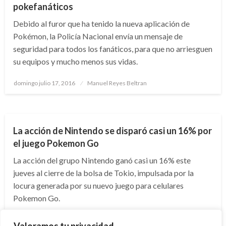
pokefanáticos
Debido al furor que ha tenido la nueva aplicación de
Pokémon, la Policía Nacional envía un mensaje de
seguridad para todos los fanáticos, para que no arriesguen
su equipos y mucho menos sus vidas.
Publicado
domingo julio 17, 2016
Manuel Reyes Beltran
el
ACCIONES
ECONOMÍA
La acción de Nintendo se disparó casi un 16% por
el juego Pokemon Go
La acción del grupo Nintendo ganó casi un 16% este
jueves al cierre de la bolsa de Tokio, impulsada por la
locura generada por su nuevo juego para celulares
Pokemon Go.
Publicado
jueves julio 14, 2016
Manuel Reyes Beltran
el