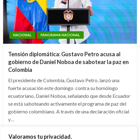
NACIONAL
PANORAMA NACIONAL
Tensión diplomática: Gustavo Petro acusa al
gobierno de Daniel Noboa de sabotear la paz en
Colombia
El presidente de Colombia, Gustavo Petro, lanzó una
fuerte acusación este domingo contra su homólogo
ecuatoriano, Daniel Noboa, señalando que desde Ecuador
se está saboteando activamente el programa de paz del
gobierno colombiano. A través de una declaración oficial
y…
Publicado
domingo mayo 3, 2026
Diana Becerra
Valoramos tu privacidad.
el