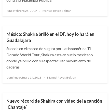
contra la Hacienda Pública.
Publicado
lunes febrero 25, 2019
Manuel Reyes Beltran
el
ARTE Y GENTE
ENTRETENIMIENTO
México: Shakira brilló en el DF, hoy lo hará en
Guadalajara
Sucede en el marco de su gira por Latinoamérica ‘El
Dorado World Tour’, Shakira está en suelo mexicano
donde ya brilló con su espectacular movimiento de
caderas.
Publicado
domingo octubre 14, 2018
Manuel Reyes Beltran
el
ARTE Y GENTE
ENTRETENIMIENTO
Nuevo récord de Shakira con video de la canción
‘Chantaje’