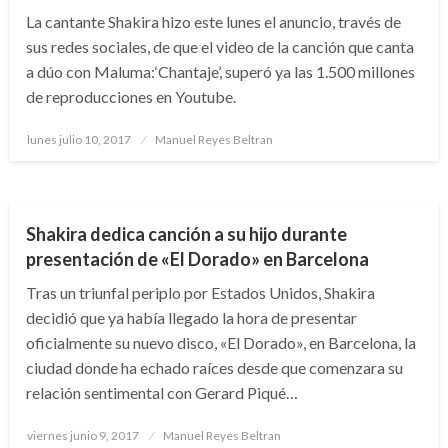
La cantante Shakira hizo este lunes el anuncio, través de
sus redes sociales, de que el video de la canción que canta
a dúo con Maluma:‘Chantaje’, superó ya las 1.500 millones
de reproducciones en Youtube.
Publicado
lunes julio 10, 2017
Manuel Reyes Beltran
el
ARTE Y GENTE
ENTRETENIMIENTO
Shakira dedica canción a su hijo durante
presentación de «El Dorado» en Barcelona
Tras un triunfal periplo por Estados Unidos, Shakira
decidió que ya había llegado la hora de presentar
oficialmente su nuevo disco, «El Dorado», en Barcelona, la
ciudad donde ha echado raíces desde que comenzara su
relación sentimental con Gerard Piqué…
Publicado
viernes junio 9, 2017
Manuel Reyes Beltran
el