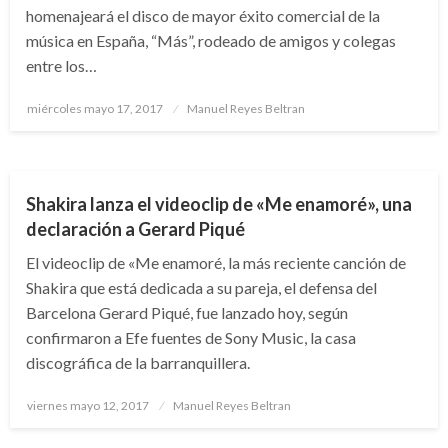
homenajeará el disco de mayor éxito comercial de la
música en España, “Más”, rodeado de amigos y colegas
entre los…
Publicado
miércoles mayo 17, 2017
Manuel Reyes Beltran
el
ARTE Y GENTE
ENTRETENIMIENTO
Shakira lanza el videoclip de «Me enamoré», una
declaración a Gerard Piqué
El videoclip de «Me enamoré, la más reciente canción de
Shakira que está dedicada a su pareja, el defensa del
Barcelona Gerard Piqué, fue lanzado hoy, según
confirmaron a Efe fuentes de Sony Music, la casa
discográfica de la barranquillera.
Publicado
viernes mayo 12, 2017
Manuel Reyes Beltran
el
ARTE Y GENTE
ENTRETENIMIENTO