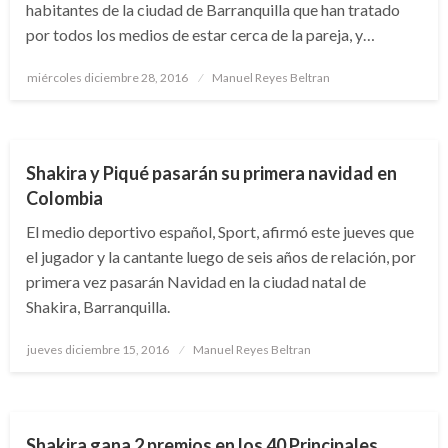
habitantes de la ciudad de Barranquilla que han tratado
por todos los medios de estar cerca de la pareja, y…
Publicado
miércoles diciembre 28, 2016
Manuel Reyes Beltran
el
ENTRETENIMIENTO
FARÁNDULA
Shakira y Piqué pasarán su primera navidad en
Colombia
El medio deportivo español, Sport, afirmó este jueves que
el jugador y la cantante luego de seis años de relación, por
primera vez pasarán Navidad en la ciudad natal de
Shakira, Barranquilla.
Publicado
jueves diciembre 15, 2016
Manuel Reyes Beltran
el
ENTRETENIMIENTO
MÚSICA
Shakira gana 2 premios en los 40 Principales