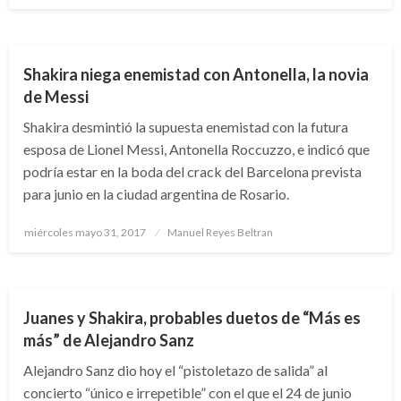
ARTE Y GENTE
ENTRETENIMIENTO
Shakira niega enemistad con Antonella, la novia
de Messi
Shakira desmintió la supuesta enemistad con la futura
esposa de Lionel Messi, Antonella Roccuzzo, e indicó que
podría estar en la boda del crack del Barcelona prevista
para junio en la ciudad argentina de Rosario.
Publicado
miércoles mayo 31, 2017
Manuel Reyes Beltran
el
ARTE Y GENTE
ENTRETENIMIENTO
Juanes y Shakira, probables duetos de “Más es
más” de Alejandro Sanz
Alejandro Sanz dio hoy el “pistoletazo de salida” al
concierto “único e irrepetible” con el que el 24 de junio