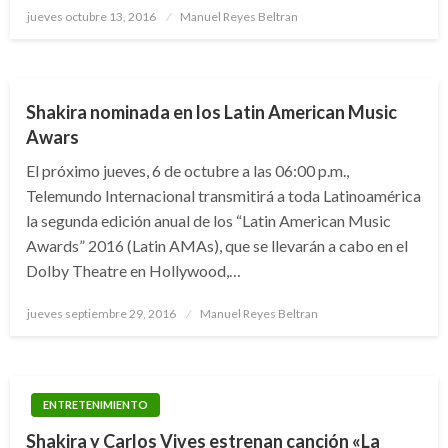
Publicado
jueves octubre 13, 2016
Manuel Reyes Beltran
el
ENTRETENIMIENTO
MÚSICA
Shakira nominada en los Latin American Music
Awars
El próximo jueves, 6 de octubre a las 06:00 p.m.,
Telemundo Internacional transmitirá a toda Latinoamérica
la segunda edición anual de los “Latin American Music
Awards” 2016 (Latin AMAs), que se llevarán a cabo en el
Dolby Theatre en Hollywood,…
Publicado
jueves septiembre 29, 2016
Manuel Reyes Beltran
el
ENTRETENIMIENTO
Shakira y Carlos Vives estrenan canción «La