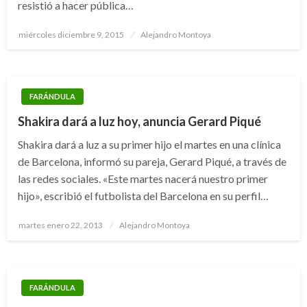
resistió a hacer pública…
Publicado
miércoles diciembre 9, 2015
Alejandro Montoya
el
FARÁNDULA
Shakira dará a luz hoy, anuncia Gerard Piqué
Shakira dará a luz a su primer hijo el martes en una clínica
de Barcelona, informó su pareja, Gerard Piqué, a través de
las redes sociales. «Este martes nacerá nuestro primer
hijo», escribió el futbolista del Barcelona en su perfil…
Publicado
martes enero 22, 2013
Alejandro Montoya
el
FARÁNDULA