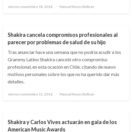
Publicado
viernes noviembre 18, 2016
Manuel Reyes Beltran
el
ENTRETENIMIENTO
MÚSICA
Shakira cancela compromisos profesionales al
parecer por problemas de salud de su hijo
Tras anunciar hace una semana que no podría acudir a los
Grammy Latino Shakira canceló otro compromiso
profesional, en esta ocasión en Chile, citando de nuevo
motivos personales sobre los que no ha querido dar más
detalles.
Publicado
viernes noviembre 11, 2016
Manuel Reyes Beltran
el
ENTRETENIMIENTO
MÚSICA
Shakira y Carlos Vives actuarán en gala de los
American Music Awards