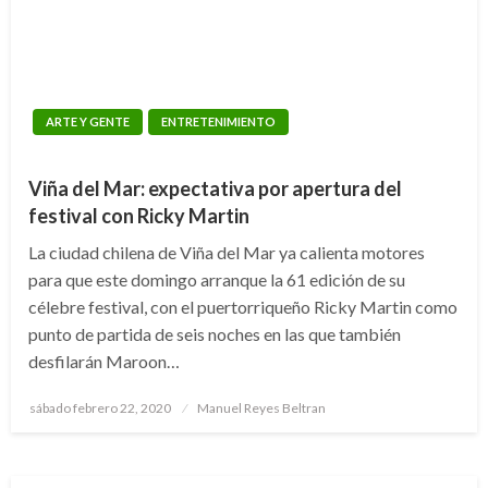
ARTE Y GENTE
ENTRETENIMIENTO
Viña del Mar: expectativa por apertura del
festival con Ricky Martin
La ciudad chilena de Viña del Mar ya calienta motores
para que este domingo arranque la 61 edición de su
célebre festival, con el puertorriqueño Ricky Martin como
punto de partida de seis noches en las que también
desfilarán Maroon…
Publicado
sábado febrero 22, 2020
Manuel Reyes Beltran
el
ARTE Y GENTE
ENTRETENIMIENTO