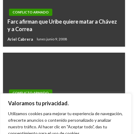
CONFLICTO ARMADO
Farc afirman que Uribe quiere matar a Chávez
y a Correa
Ariel Cabrera
lunes junio 9, 2008
CONFLICTO ARMADO
Gobierno reitera que no habrá diálogo con las
Valoramos tu privacidad.
Farc
Utilizamos cookies para mejorar tu experiencia de navegación,
Iván Briceño
ofrecerte anuncios o contenido personalizado y analizar
jueves septiembre 30, 2010
nuestro tráfico. Al hacer clic en "Aceptar todo", das tu
consentimiento para el uso de cookies.