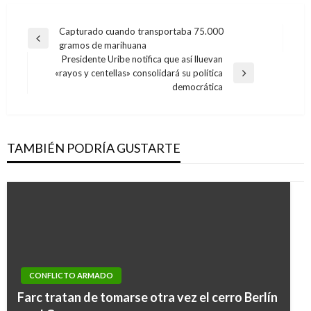
Navegación
Capturado cuando transportaba 75.000
Entrada
gramos de marihuana
de
anterior
Presidente Uribe notifica que así lluevan
entradas
«rayos y centellas» consolidará su política
Entrada
democrática
siguiente
TAMBIÉN PODRÍA GUSTARTE
CONFLICTO ARMADO
Farc tratan de tomarse otra vez el cerro Berlín