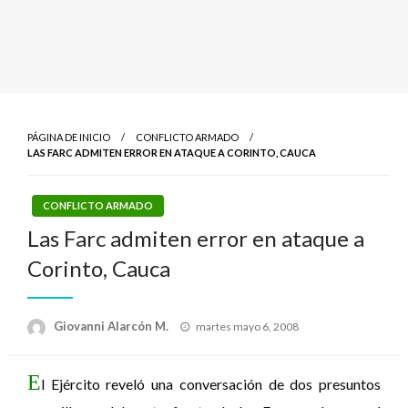
PÁGINA DE INICIO
CONFLICTO ARMADO
LAS FARC ADMITEN ERROR EN ATAQUE A CORINTO, CAUCA
CONFLICTO ARMADO
Las Farc admiten error en ataque a
Corinto, Cauca
Publicado
Giovanni Alarcón M.
martes mayo 6, 2008
el
E
l Ejército reveló una conversación de dos presuntos