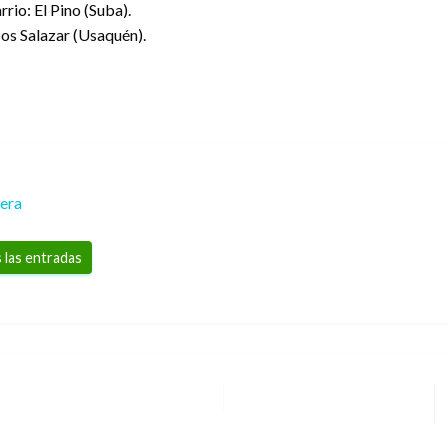
rio: El Pino (Suba).
bos Salazar (Usaquén).
rera
 las entradas