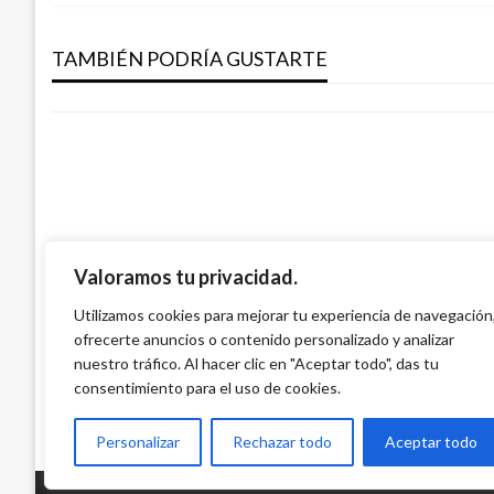
de
CORTES DE AGUA
CORTES DE AGUA
Cortes de agua hoy miércoles 17 de febr
TAMBIÉN PODRÍA GUSTARTE
Cortes de agua para este jueves 28 de e
entradas
Ariel Cabrera
miércoles febrero 17, 2010
Ariel Cabrera
jueves enero 28, 2016
Valoramos tu privacidad.
Utilizamos cookies para mejorar tu experiencia de navegación
ofrecerte anuncios o contenido personalizado y analizar
nuestro tráfico. Al hacer clic en "Aceptar todo", das tu
consentimiento para el uso de cookies.
Personalizar
Rechazar todo
Aceptar todo