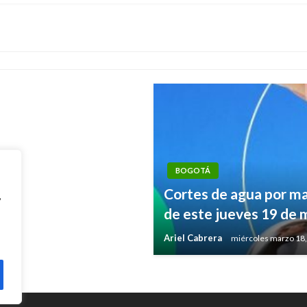
CORTES DE AGUA
ero en Bogotá
Cortes de agua hoy m
nero en Bogotá
Ariel Cabrera
martes septiembre 
BOGOTÁ
Cortes de agua por m
,
de este jueves 19 de
Ariel Cabrera
miércoles marzo 18