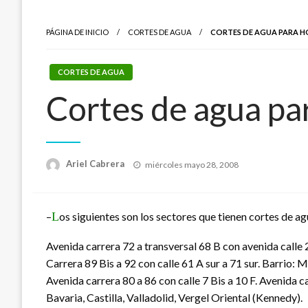
PÁGINA DE INICIO
CORTES DE AGUA
CORTES DE AGUA PARA H
CORTES DE AGUA
Cortes de agua pa
Publicado
Ariel Cabrera
miércoles mayo 28, 2008
el
–
L
os siguientes
son los sectores que tienen cortes de a
Avenida carrera 72 a transversal 68 B con avenida calle 2
Carrera 89 Bis a 92 con calle 61 A sur a 71 sur. Barrio: 
Avenida carrera 80 a 86 con calle 7 Bis a 10 F. Avenida ca
Bavaria, Castilla, Valladolid, Vergel Oriental (Kennedy).