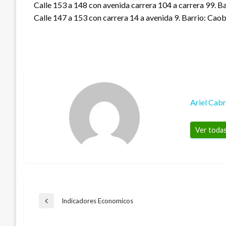
Calle 153 a 148 con avenida carrera 104 a carrera 99. Bar
Calle 147 a 153 con carrera 14 a avenida 9. Barrio: Cao
Ariel Cab
Ver todas
Navegación
Indicadores Economicos
Entrada
anterior