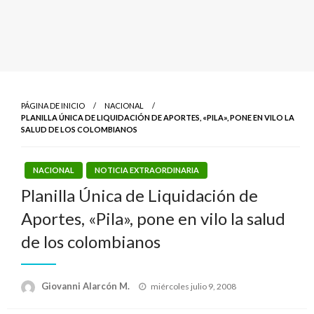
PÁGINA DE INICIO
NACIONAL
PLANILLA ÚNICA DE LIQUIDACIÓN DE APORTES, «PILA», PONE EN VILO LA
SALUD DE LOS COLOMBIANOS
NACIONAL
NOTICIA EXTRAORDINARIA
Planilla Única de Liquidación de
Aportes, «Pila», pone en vilo la salud
de los colombianos
Publicado
Giovanni Alarcón M.
miércoles julio 9, 2008
el