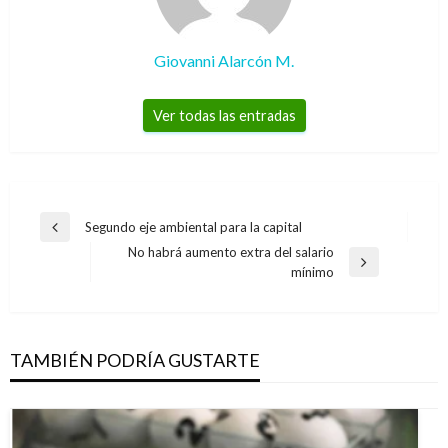
Giovanni Alarcón M.
Ver todas las entradas
Navegación
Segundo eje ambiental para la capital
Entrada
de
No habrá aumento extra del salario
anterior
Entrada
mínimo
entradas
siguiente
TAMBIÉN PODRÍA GUSTARTE