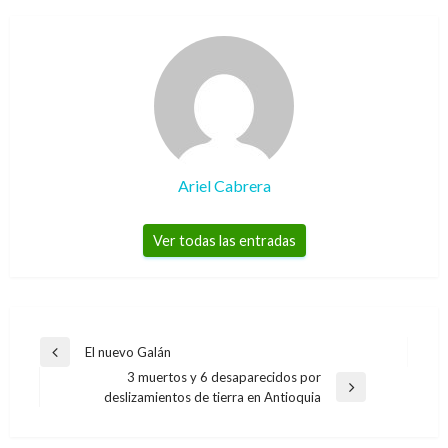
Ariel Cabrera
Ver todas las entradas
Navegación
El nuevo Galán
Entrada
de
3 muertos y 6 desaparecidos por
anterior
Entrada
deslizamientos de tierra en Antioquia
entradas
siguiente