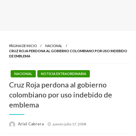
PÁGINA DE INICIO
NACIONAL
CRUZ ROJA PERDONA AL GOBIERNO COLOMBIANO POR USO INDEBIDO
DE EMBLEMA
NACIONAL
NOTICIA EXTRAORDINARIA
Cruz Roja perdona al gobierno
colombiano por uso indebido de
emblema
Publicado
Ariel Cabrera
jueves julio 17, 2008
el