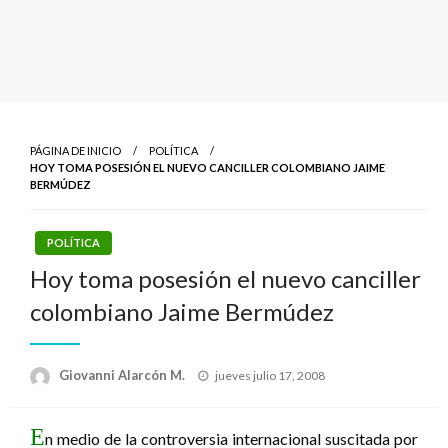
PÁGINA DE INICIO
POLÍTICA
HOY TOMA POSESIÓN EL NUEVO CANCILLER COLOMBIANO JAIME
BERMÚDEZ
POLÍTICA
Hoy toma posesión el nuevo canciller
colombiano Jaime Bermúdez
Publicado
Giovanni Alarcón M.
jueves julio 17, 2008
el
E
n medio de la controversia internacional suscitada por