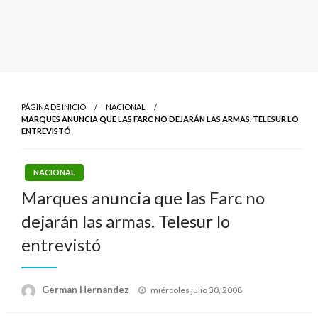
PÁGINA DE INICIO
NACIONAL
MARQUES ANUNCIA QUE LAS FARC NO DEJARÁN LAS ARMAS. TELESUR LO
ENTREVISTÓ
NACIONAL
Marques anuncia que las Farc no
dejarán las armas. Telesur lo
entrevistó
Publicado
German Hernandez
miércoles julio 30, 2008
el