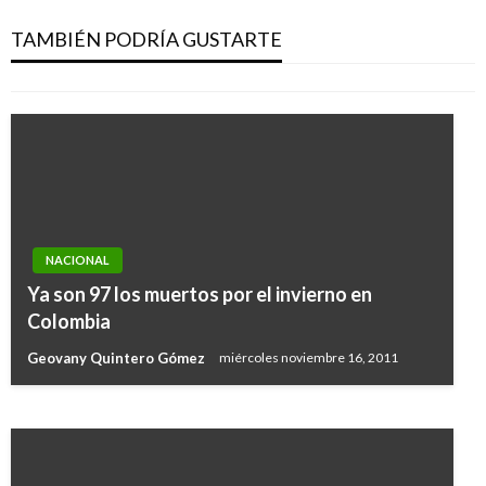
FLA aclará que está circulando oferta laboral
falsa a su nombre
TAMBIÉN PODRÍA GUSTARTE
Andres Felipe Gama
jueves septiembre 8, 2016
NACIONAL
META
Ya son 97 los muertos por el invierno en
Gobierno verifica estado de segunda vía
Colombia
alterna al llano Transversal del Cusiana
Geovany Quintero Gómez
miércoles noviembre 16, 2011
Iván Briceño
miércoles julio 24, 2019