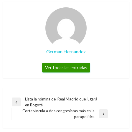
German Hernandez
Ver todas las entradas
Navegación
Lista la nómina del Real Madrid que jugará
Entrada
en Bogotá
de
anterior
Corte vincula a dos congresistas más en la
entradas
Entrada
parapolítica
siguiente
NACIONAL