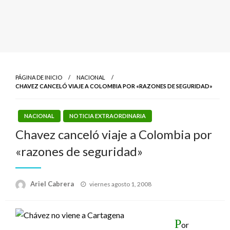
PÁGINA DE INICIO
NACIONAL
CHAVEZ CANCELÓ VIAJE A COLOMBIA POR «RAZONES DE SEGURIDAD»
NACIONAL
NOTICIA EXTRAORDINARIA
Chavez canceló viaje a Colombia por
«razones de seguridad»
Publicado
Ariel Cabrera
viernes agosto 1, 2008
el
P
or