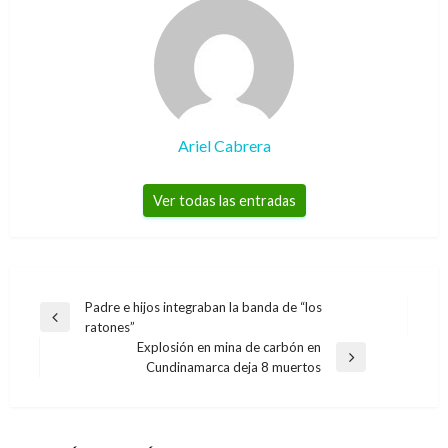
Ariel Cabrera
Ver todas las entradas
Navegación
Padre e hijos integraban la banda de “los
Entrada
ratones”
de
anterior
Explosión en mina de carbón en
entradas
Entrada
Cundinamarca deja 8 muertos
siguiente