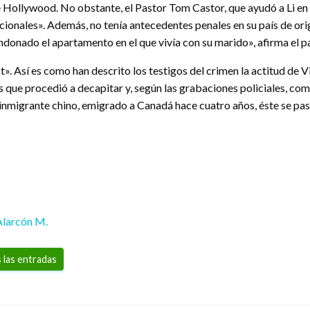
o de Hollywood. No obstante, el Pastor Tom Castor, que ayudó a Li 
nales». Además, no tenía antecedentes penales en su país de origen
donado el apartamento en el que vivía con su marido», afirma el pa
 Así es como han descrito los testigos del crimen la actitud de V
as que procedió a decapitar y, según las grabaciones policiales, 
e inmigrante chino, emigrado a Canadá hace cuatro años, éste se pa
Alarcón M.
 las entradas