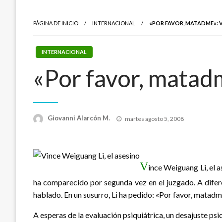
PÁGINA DE INICIO
INTERNACIONAL
«POR FAVOR, MATADME»: 
INTERNACIONAL
«Por favor, matad
Publicado
Giovanni Alarcón M.
martes agosto 5, 2008
el
V
ince Weiguang Li, el 
ha comparecido por segunda vez en el juzgado. A difere
hablado. En un susurro, Li ha pedido: «Por favor, matadm
A esperas de la evaluación psiquiátrica, un desajuste psi