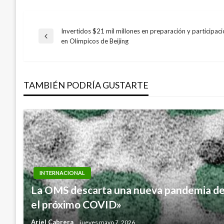
Invertidos $21 mil millones en preparación y participa
Navegación
Entrada
en Olímpicos de Beijing
anterior
de
TAMBIÉN PODRÍA GUSTARTE
entradas
INTERNACIONAL
La OMS descarta una nueva pandemia de 
el próximo COVID»
Ariel Cabrera
jueves mayo 7, 2026