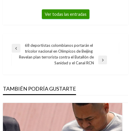
Ver todas las entradas
Navegación
68 deportistas colombianos portarán el
Entrada
tricolor nacional en Olímpicos de Beijing
de
anterior
Revelan plan terrorista contra el Batallón de
entradas
Entrada
Sanidad y el Canal RCN
siguiente
TAMBIÉN PODRÍA GUSTARTE