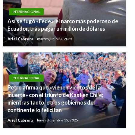
INTERNACIONAL
Así se fugó «Fede», el narco más poderoso de
Ecuador, tras pagar un millón de dólares
Ariel Cabrera
martes junio 24, 2025
INTERNACIONAL
Petro afirma que «vienen vientos de la
muerte» con el triunfo de Kast en Chile;
INTERNACIONAL
mientras tanto, otros gobiernos del
Congreso EEUU retomará juicio político a
continente lo felicitan
Trump en enero
Ariel Cabrera
lunes diciembre 15, 2025
Iván Briceño
viernes diciembre 20, 2019