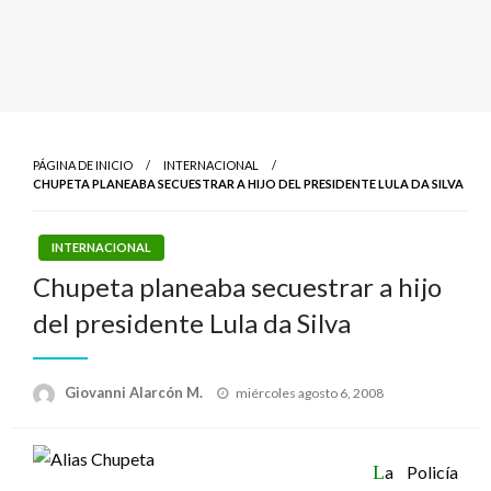
PÁGINA DE INICIO
INTERNACIONAL
CHUPETA PLANEABA SECUESTRAR A HIJO DEL PRESIDENTE LULA DA SILVA
INTERNACIONAL
Chupeta planeaba secuestrar a hijo
del presidente Lula da Silva
Publicado
Giovanni Alarcón M.
miércoles agosto 6, 2008
el
L
a Policía