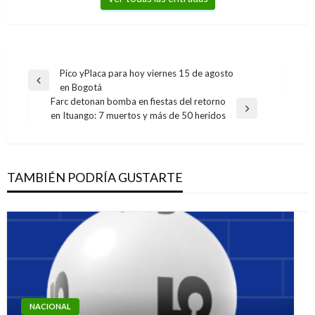
Navegación
Pico yPlaca para hoy viernes 15 de agosto
Entrada
en Bogotá
de
anterior
Farc detonan bomba en fiestas del retorno
entradas
Entrada
en Ituango: 7 muertos y más de 50 heridos
siguiente
TAMBIÉN PODRÍA GUSTARTE
NACIONAL