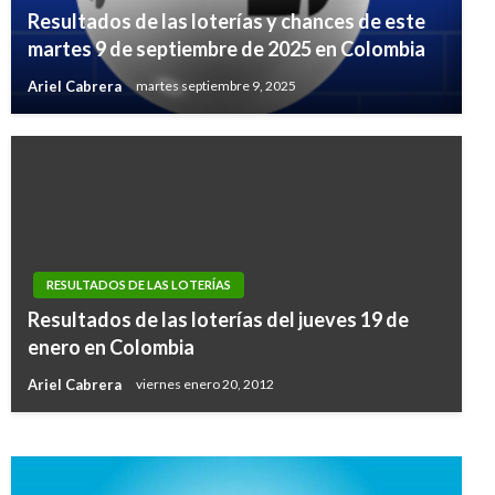
Resultados de las loterías y chances de este
martes 9 de septiembre de 2025 en Colombia
Ariel Cabrera
martes septiembre 9, 2025
RESULTADOS DE LAS LOTERÍAS
NACIONAL
Resultados de las loterías del jueves 19 de
Resultados de las loterías y chances de este
enero en Colombia
jueves 30 de enero en Colombia
Ariel Cabrera
viernes enero 20, 2012
Ariel Cabrera
viernes enero 31, 2020