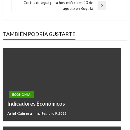
anterior
Cortes de agua para hoy miércoles 20 de
entradas
Entrada
agosto en Bogotá
siguiente
TAMBIÉN PODRÍA GUSTARTE
ECONOMÍA
Indicadores Económicos
Ariel Cabrera
martes julio 9, 2013