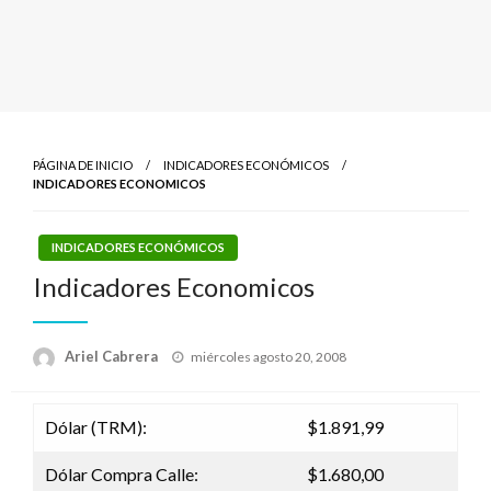
PÁGINA DE INICIO
INDICADORES ECONÓMICOS
INDICADORES ECONOMICOS
INDICADORES ECONÓMICOS
Indicadores Economicos
Publicado
Ariel Cabrera
miércoles agosto 20, 2008
el
Dólar (TRM):
$1.891,99
Dólar Compra Calle:
$1.680,00