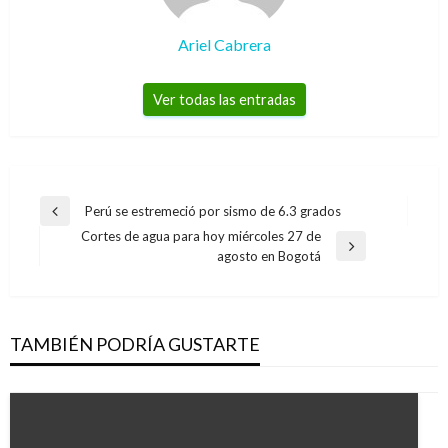
Ariel Cabrera
Ver todas las entradas
Navegación
Perú se estremeció por sismo de 6.3 grados
Entrada
de
Cortes de agua para hoy miércoles 27 de
anterior
Entrada
agosto en Bogotá
entradas
siguiente
TAMBIÉN PODRÍA GUSTARTE