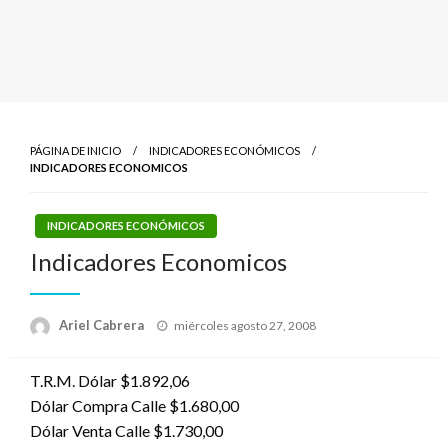
PÁGINA DE INICIO
INDICADORES ECONÓMICOS
INDICADORES ECONOMICOS
INDICADORES ECONÓMICOS
Indicadores Economicos
Publicado
Ariel Cabrera
miércoles agosto 27, 2008
el
T.R.M. Dólar $1.892,06
Dólar Compra Calle $1.680,00
Dólar Venta Calle $1.730,00