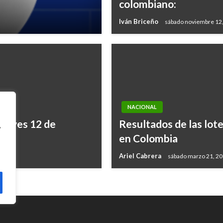
colombiano:
Iván Briceño
sábado noviembre 12
NACIONAL
jueves 12 de
Resultados de las lote
,
en Colombia
Ariel Cabrera
sábado marzo 21, 2