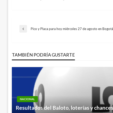
Navegación
Pico y Placa para hoy miércoles 27 de agosto en Bogot
Entrada
anterior
de
TAMBIÉN PODRÍA GUSTARTE
entradas
NACIONAL
Resultados del Baloto, loterías y chance