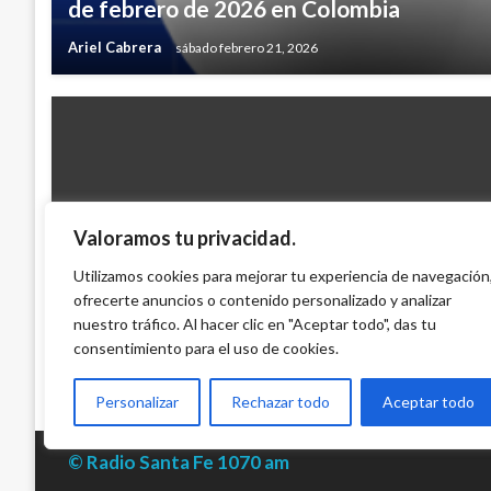
de febrero de 2026 en Colombia
Ariel Cabrera
sábado febrero 21, 2026
Valoramos tu privacidad.
NACIONAL
Resultados de las loterías y chances del 
Utilizamos cookies para mejorar tu experiencia de navegación
ofrecerte anuncios o contenido personalizado y analizar
noviembre en Colombia
nuestro tráfico. Al hacer clic en "Aceptar todo", das tu
Ariel Cabrera
viernes noviembre 13, 2015
consentimiento para el uso de cookies.
Personalizar
Rechazar todo
Aceptar todo
© Radio Santa Fe 1070 am