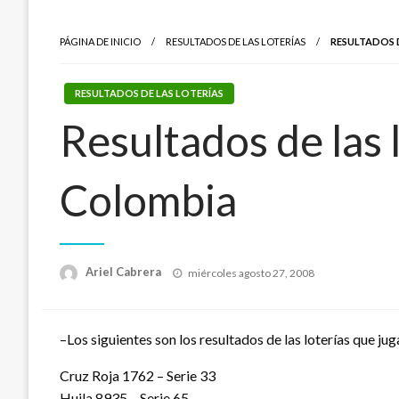
PÁGINA DE INICIO
RESULTADOS DE LAS LOTERÍAS
RESULTADOS 
RESULTADOS DE LAS LOTERÍAS
Resultados de las 
Colombia
Publicado
Ariel Cabrera
miércoles agosto 27, 2008
el
–Los siguientes son los resultados de las loterías que j
Cruz Roja 1762 – Serie 33
Huila 8935 – Serie 65