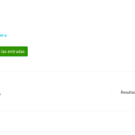
rera
 las entradas
Resultad
á
Entrada
siguiente