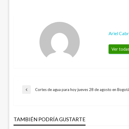
Ariel Cab
Ver todas
Navegación
Cortes de agua para hoy jueves 28 de agosto en Bogot
Entrada
anterior
de
TAMBIÉN PODRÍA GUSTARTE
entradas