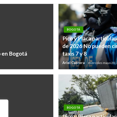
BOGOTÁ
Pico y Placa particul
de 2026 No pueden circ
o en Bogotá
taxis 7 y 8
Ariel Cabrera
miércoles mayo 20,
BOGOTÁ
Pico y Placa particula