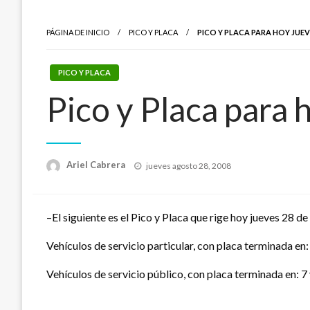
PÁGINA DE INICIO
PICO Y PLACA
PICO Y PLACA PARA HOY JUE
PICO Y PLACA
Pico y Placa para 
Publicado
Ariel Cabrera
jueves agosto 28, 2008
el
–El siguiente es el Pico y Placa que rige hoy jueves 28 d
Vehículos de servicio particular, con placa terminada en: 9
Vehículos de servicio público, con placa terminada en: 7 