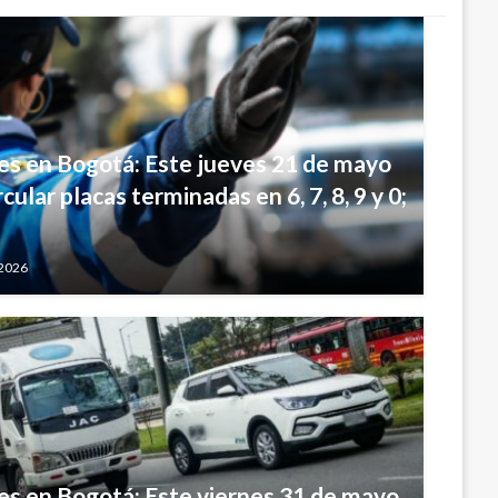
ares en Bogotá: Este jueves 21 de mayo
ular placas terminadas en 6, 7, 8, 9 y 0;
 2026
res en Bogotá: Este viernes 31 de mayo