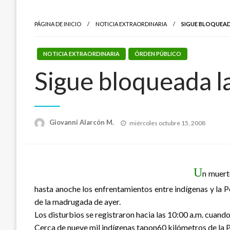
PÁGINA DE INICIO
NOTICIA EXTRAORDINARIA
SIGUE BLOQUEAD
NOTICIA EXTRAORDINARIA
ÓRDEN PÚBLICO
Sigue bloqueada l
Publicado
Giovanni Alarcón M.
miércoles octubre 15, 2008
el
U
n muert
hasta anoche los enfrentamientos entre indígenas y la P
de la madrugada de ayer.
Los disturbios se registraron hacia las 10:00 a.m. cuando
Cerca de nueve mil indígenas tapon60 kilómetros de la P