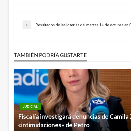
Navegación
Resultados de las loterias del martes 14 de octubre en
Entrada
anterior
de
TAMBIÉN PODRÍA GUSTARTE
entradas
JUDICIAL
Fiscalía investigará denuncias de Camila
«intimidaciones» de Petro