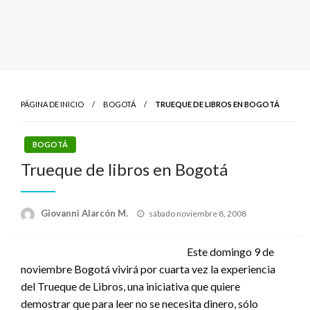
PÁGINA DE INICIO
BOGOTÁ
TRUEQUE DE LIBROS EN BOGOTÁ
BOGOTÁ
Trueque de libros en Bogotá
Publicado
Giovanni Alarcón M.
sábado noviembre 8, 2008
el
Este domingo 9 de
noviembre Bogotá vivirá por cuarta vez la experiencia
del Trueque de Libros, una iniciativa que quiere
demostrar que para leer no se necesita dinero, sólo