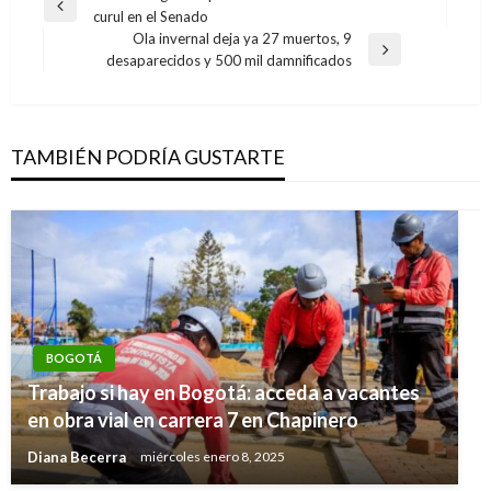
Entrada
curul en el Senado
de
anterior
Ola invernal deja ya 27 muertos, 9
entradas
Entrada
desaparecidos y 500 mil damnificados
siguiente
TAMBIÉN PODRÍA GUSTARTE
BOGOTÁ
Trabajo si hay en Bogotá: acceda a vacantes
en obra vial en carrera 7 en Chapinero
Diana Becerra
miércoles enero 8, 2025