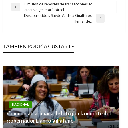
Navegación
Omisión de reportes de transacciones en
Entrada
efectivo generará cárcel
de
anterior
Desaparecidos: Sayde Andrea Gualteros
entradas
Entrada
Hernandez
siguiente
NACIONAL
Resultados de las loterías y chances de este
jueves 1 de agosto en Colombia
TAMBIÉN PODRÍA GUSTARTE
Ariel Cabrera
viernes agosto 2, 2019
NACIONAL
Comunidad arhuaca de luto por la muerte del
gobernador Danilo Villafañe