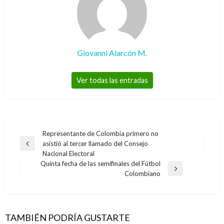
Giovanni Alarcón M.
Ver todas las entradas
Navegación
Representante de Colombia primero no
asistió al tercer llamado del Consejo
de
Entrada
Nacional Electoral
anterior
entradas
Quinta fecha de las semifinales del Fútbol
Entrada
Colombiano
siguiente
TAMBIÉN PODRÍA GUSTARTE