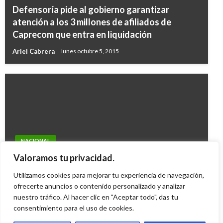
Defensoría pide al gobierno garantizar
atención a los 3 millones de afiliados de
Caprecom que entra en liquidación
Ariel Cabrera
lunes octubre 5, 2015
NACIONAL
Puntos y Kioscos Vive Digital serán Puntos de
Valoramos tu privacidad.
Paz en 29 departamentos del país
Utilizamos cookies para mejorar tu experiencia de navegación,
Giovanni Alarcón M.
ofrecerte anuncios o contenido personalizado y analizar
viernes mayo 6, 2016
nuestro tráfico. Al hacer clic en "Aceptar todo", das tu
consentimiento para el uso de cookies.