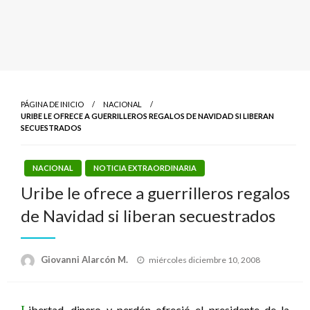
PÁGINA DE INICIO
NACIONAL
URIBE LE OFRECE A GUERRILLEROS REGALOS DE NAVIDAD SI LIBERAN
SECUESTRADOS
NACIONAL
NOTICIA EXTRAORDINARIA
Uribe le ofrece a guerrilleros regalos
de Navidad si liberan secuestrados
Publicado
Giovanni Alarcón M.
miércoles diciembre 10, 2008
el
L
ibertad, dinero y perdón ofreció el presidente de la