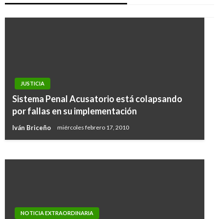
JUSTICIA
NACIONAL
Sistema Penal Acusatorio está colapsando
Presidente inauguró este domingo
por fallas en su implementación
megacolegio ‘Las Gardenias’ en Barranquilla
Iván Briceño
miércoles febrero 17, 2010
Giovanni Alarcón M.
domingo octubre 30, 2016
NOTICIA EXTRAORDINARIA