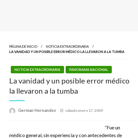
PÁGINA DE INICIO
NOTICIA EXTRAORDINARIA
LA VANIDAD Y UN POSIBLE ERROR MÉDICO LA LLEVARON A LA TUMBA
NOTICIA EXTRAORDINARIA
PANORAMA NACIONAL
La vanidad y un posible error médico
la llevaron a la tumba
Publicado
German Hernandez
sábado enero 17, 2009
el
“Fue un
médico general, sin experiencia y con antecedentes de