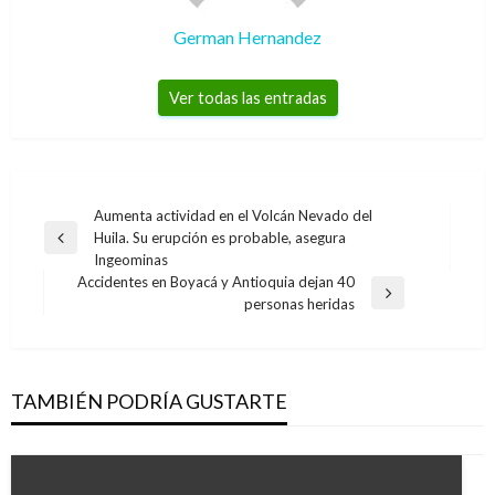
German Hernandez
Ver todas las entradas
Navegación
Aumenta actividad en el Volcán Nevado del
Huila. Su erupción es probable, asegura
de
Entrada
Ingeominas
anterior
entradas
Accidentes en Boyacá y Antioquia dejan 40
Entrada
personas heridas
siguiente
TAMBIÉN PODRÍA GUSTARTE