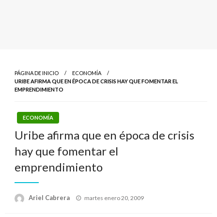
PÁGINA DE INICIO
ECONOMÍA
URIBE AFIRMA QUE EN ÉPOCA DE CRISIS HAY QUE FOMENTAR EL
EMPRENDIMIENTO
ECONOMÍA
Uribe afirma que en época de crisis
hay que fomentar el
emprendimiento
Publicado
Ariel Cabrera
martes enero 20, 2009
el