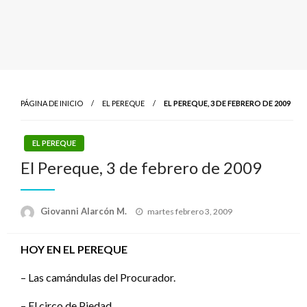
PÁGINA DE INICIO
EL PEREQUE
EL PEREQUE, 3 DE FEBRERO DE 2009
EL PEREQUE
El Pereque, 3 de febrero de 2009
Publicado
Giovanni Alarcón M.
martes febrero 3, 2009
el
HOY EN EL PEREQUE
– Las camándulas del Procurador.
– El circo de Piedad.