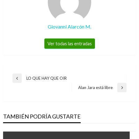
Giovanni Alarcón M.
Ver todas las entradas
Navegación
LO QUE HAY QUE OIR
Entrada
de
anterior
Alan Jara está libre
Entrada
entradas
siguiente
TAMBIÉN PODRÍA GUSTARTE