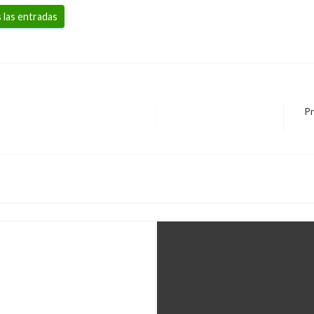
 las entradas
Pr
Ent
sigu
regiones para
niños y adolescentes