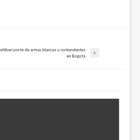
ohíben porte de armas blancas y contundentes
rada
en Bogotá
iente