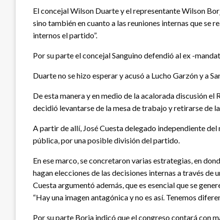
El concejal Wilson Duarte y el representante Wilson Borj
sino también en cuanto a las reuniones internas que se r
internos el partido”.
Por su parte el concejal Sanguino defendió al ex -mandat
Duarte no se hizo esperar y acusó a Lucho Garzón y a Sa
De esta manera y en medio de la acalorada discusión el 
decidió levantarse de la mesa de trabajo y retirarse de l
A partir de allí, José Cuesta delegado independiente del m
pública, por una posible división del partido.
En ese marco, se concretaron varias estrategias, en dond
hagan elecciones de las decisiones internas a través de
Cuesta argumentó además, que es esencial que se genere 
“Hay una imagen antagónica y no es así. Tenemos difere
Por su parte Borja indicó que el congreso contará con m