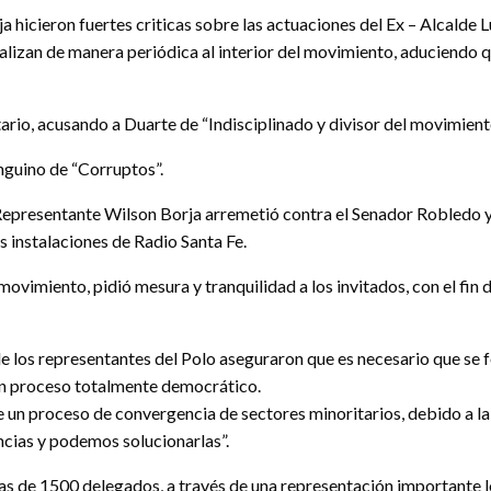
a hicieron fuertes criticas sobre las actuaciones del Ex – Alcalde
ealizan de manera periódica al interior del movimiento, aduciendo 
ario, acusando a Duarte de “Indisciplinado y divisor del movimient
nguino de “Corruptos”.
Representante Wilson Borja arremetió contra el Senador Robledo y a
as instalaciones de Radio Santa Fe.
ovimiento, pidió mesura y tranquilidad a los invitados, con el fin d
e los representantes del Polo aseguraron que es necesario que se f
 un proceso totalmente democrático.
un proceso de convergencia de sectores minoritarios, debido a la 
ncias y podemos solucionarlas”.
as de 1500 delegados, a través de una representación importante lo