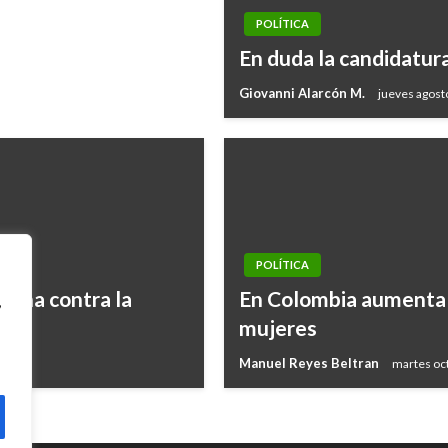
POLÍTICA
En duda la candidatur
Giovanni Alarcón M.
jueves agost
POLÍTICA
lucha contra la
En Colombia aumenta 
,
mujeres
Manuel Reyes Beltran
martes oc