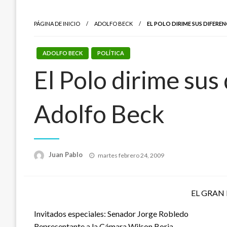
PÁGINA DE INICIO
ADOLFO BECK
EL POLO DIRIME SUS DIFERE
ADOLFO BECK
POLÍTICA
El Polo dirime sus
Adolfo Beck
Publicado
Juan Pablo
martes febrero 24, 2009
el
EL GRAN
Invitados especiales: Senador Jorge Robledo
Representante a la Cámara Wilson Borja