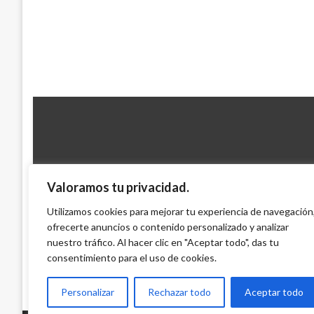
Valoramos tu privacidad.
ADOLFO BECK
Colombia vive un punto de quiebre en la 
Utilizamos cookies para mejorar tu experiencia de navegación
ofrecerte anuncios o contenido personalizado y analizar
corrupción
nuestro tráfico. Al hacer clic en "Aceptar todo", das tu
Mario Murcia
lunes febrero 28, 2011
consentimiento para el uso de cookies.
Personalizar
Rechazar todo
Aceptar todo