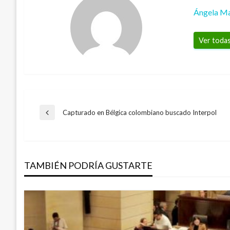
Ángela Ma
Ver todas
Navegación
Capturado en Bélgica colombiano buscado Interpol
Entrada
anterior
de
TAMBIÉN PODRÍA GUSTARTE
entradas