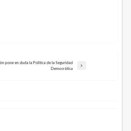
n pone en duda la Política de la Seguridad
Democrática
 estable, con respuesta adecuada a
as para el covid-19
o 19, 2021