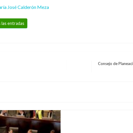
ría José Calderón Meza
 las entradas
Consejo de Planeació
Entrada
NOTICIA EXTRAORDINARIA
siguiente
MinDefensa permanece
las terapias instaurad
Giovanni Alarcón M.
martes ener