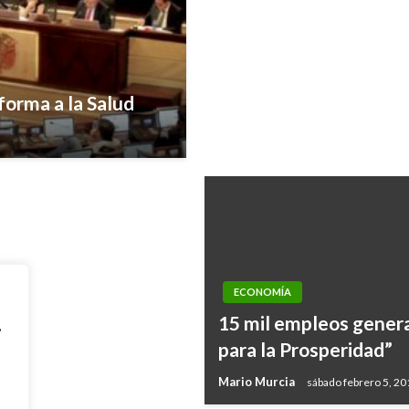
forma a la Salud
 Guajira
ECONOMÍA
15 mil empleos gener
,
para la Prosperidad”
Mario Murcia
sábado febrero 5, 20