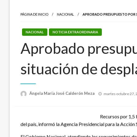
PÁGINA DE INICIO
NACIONAL
APROBADO PRESUPUESTO POR $1
NACIONAL
NOTICIA EXTRAORDINARIA
Aprobado presupue
situación de desp
Publicado
Ángela María José Calderón Meza
martes octubre 27,
el
Recursos por 1,5 
del país, informó la Agencia Presidencial para la Acción 
El Gobierno Nacional, atendiendo los requerimientos de l