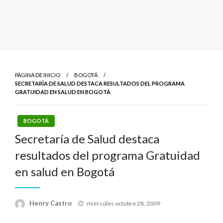
PÁGINA DE INICIO
BOGOTÁ
SECRETARÍA DE SALUD DESTACA RESULTADOS DEL PROGRAMA
GRATUIDAD EN SALUD EN BOGOTÁ
BOGOTÁ
Secretaría de Salud destaca
resultados del programa Gratuidad
en salud en Bogotá
Publicado
Henry Castro
miércoles octubre 28, 2009
el