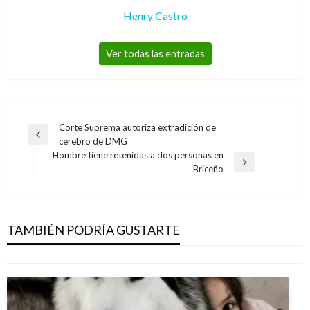
Henry Castro
Ver todas las entradas
Navegación
Corte Suprema autoriza extradición de
Entrada
cerebro de DMG
de
anterior
Hombre tiene retenidas a dos personas en
entradas
Entrada
Briceño
siguiente
BOGOTÁ
Gustavo Petro insiste en que Metro Ligero es
la mejor opción a corto plazo
TAMBIÉN PODRÍA GUSTARTE
Iván Briceño
martes abril 24, 2012