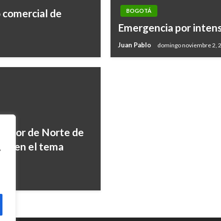
NOTICIA EXTRAORDINARIA
 comercial de
BOGOTÁ
US$31.5 millones para
Emergencia por intens
apoyo a comunidades 
Juan Pablo
domingo noviembre 2, 
Manuel Reyes Beltran
viernes ab
rnador de Norte de
res en el tema
,