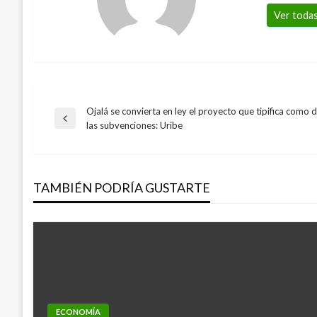
Ver todas
Ojalá se convierta en ley el proyecto que tipifica como d
Navegación
Entrada
las subvenciones: Uribe
anterior
de
TAMBIÉN PODRÍA GUSTARTE
entradas
ECONOMÍA