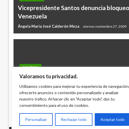
Vicepresidente Santos denuncia bloqueo
Venezuela
Ángela María José Calderón Meza
viernes noviembre 27, 2009
POLÍTICA
Valoramos tu privacidad.
Contraloría absuelve consulta del Gobe
Santander sobre experiencia de contralo
Utilizamos cookies para mejorar tu experiencia de navegación
ofrecerte anuncios o contenido personalizado y analizar
ambiental
nuestro tráfico. Al hacer clic en "Aceptar todo", das tu
Giovanni Alarcón M.
martes noviembre 17, 2015
consentimiento para el uso de cookies.
Personalizar
Rechazar todo
Aceptar todo