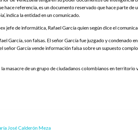
 que hace referencia, es un documento reservado que hace parte de u
a’, indica la entidad en un comunicado.
 ex jefe de informática, Rafael García quien según dice el comunic
afael García, son falsas. El señor García fue juzgado y condenado 
e el señor García vende información falsa sobre un supuesto comp
r la masacre de un grupo de ciudadanos colombianos en territorio 
ría José Calderón Meza