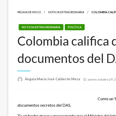
PÁGINA DE INICIO
NOTICIA EXTRAORDINARIA
COLOMBIA CALIF
NOTICIA EXTRAORDINARIA
POLÍTICA
Colombia califica
documentos del 
Publicado
Ángela María José Calderón Meza
jueves octubre 29, 
el
Como un ‘h
documentos secretos del DAS.
‘Es un hecho grave y preocupante que el Ministro del Int