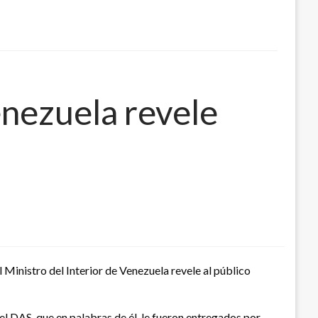
enezuela revele
 Ministro del Interior de Venezuela revele al público
el DAS, que en palabras de él, le fueron entregados por