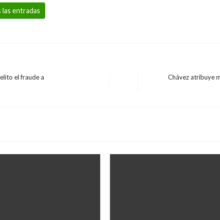
 las entradas
elito el fraude a
Chávez atribuye m
Entrada
siguiente