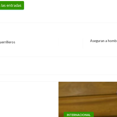
 las entradas
Aseguran a hombr
errilleros
Entrada
siguiente
ferir con el
INTERNACIONAL