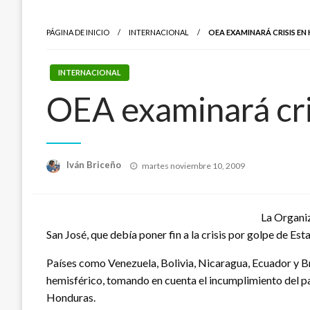
PÁGINA DE INICIO
INTERNACIONAL
OEA EXAMINARÁ CRISIS E
INTERNACIONAL
OEA examinará cri
Publicado
Iván Briceño
martes noviembre 10, 2009
el
La Organiz
San José, que debía poner fin a la crisis por golpe de E
Países como Venezuela, Bolivia, Nicaragua, Ecuador y Br
hemisférico, tomando en cuenta el incumplimiento del pa
Honduras.