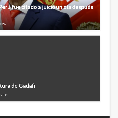
erú fue citado a juicio un día después
2026
ptura de Gadafi
, 2011