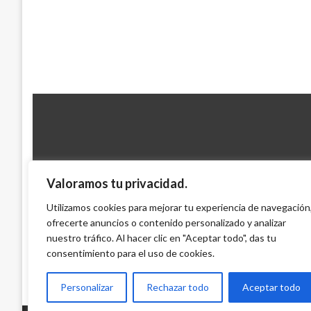
Valoramos tu privacidad.
INTERNACIONAL
Utilizamos cookies para mejorar tu experiencia de navegación
ofrecerte anuncios o contenido personalizado y analizar
Francois Hollande, a 24 horas del poder
nuestro tráfico. Al hacer clic en "Aceptar todo", das tu
Iván Briceño
lunes mayo 14, 2012
consentimiento para el uso de cookies.
Personalizar
Rechazar todo
Aceptar todo