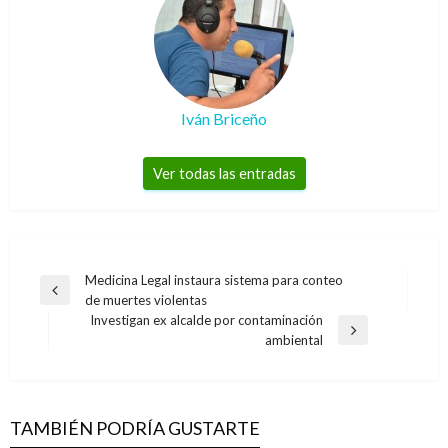
Iván Briceño
Ver todas las entradas
Navegación
Medicina Legal instaura sistema para conteo
Entrada
de muertes violentas
de
anterior
Investigan ex alcalde por contaminación
entradas
Entrada
ambiental
siguiente
TAMBIÉN PODRÍA GUSTARTE