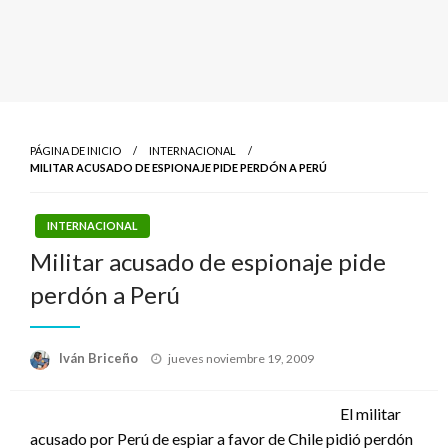
PÁGINA DE INICIO
INTERNACIONAL
MILITAR ACUSADO DE ESPIONAJE PIDE PERDÓN A PERÚ
INTERNACIONAL
Militar acusado de espionaje pide
perdón a Perú
Publicado
Iván Briceño
jueves noviembre 19, 2009
el
El militar
acusado por Perú de espiar a favor de Chile pidió perdón