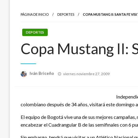
PÁGINA DE INICIO
DEPORTES
COPA MUSTANG II: SANTA FE VI
DEPORTES
Copa Mustang II: S
Publicado
Iván Briceño
viernes noviembre 27, 2009
el
Independie
colombiano después de 34 años, visitará este domingo a u
El equipo de Bogotá vive una de sus mejores campañas, n
encabezar el Cuadrangular B de las semifinales con 6 punt
Sin embargo, tendrá que visitar a un Atlético Nacional 