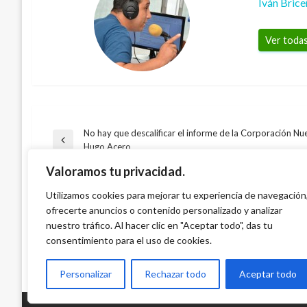
Iván Bric
Ver todas
No hay que descalificar el informe de la Corporación Nue
Navegación
Entrada
Hugo Acero
DEPORTES
anterior
Valoramos tu privacidad.
DEPORTES
de
Entre lágrimas, Arturo Vidal asegura est
A 100 días de iniciar los Juegos Olímpic
Utilizamos cookies para mejorar tu experiencia de navegación
accidente
TAMBIÉN PODRÍA GUSTARTE
ofrecerte anuncios o contenido personalizado y analizar
prometen no decepcionar
entradas
Andres Felipe Gama
miércoles junio 17, 2015
nuestro tráfico. Al hacer clic en "Aceptar todo", das tu
Iván Briceño
miércoles abril 18, 2012
consentimiento para el uso de cookies.
Personalizar
Rechazar todo
Aceptar todo