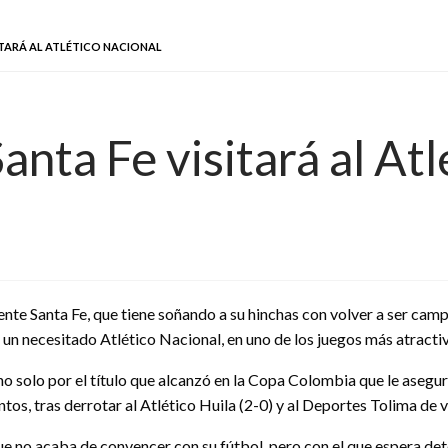
SITARÁ AL ATLÉTICO NACIONAL
anta Fe visitará al At
nte Santa Fe, que tiene soñando a su hinchas con volver a ser camp
n necesitado Atlético Nacional, en uno de los juegos más atractivo
o solo por el título que alcanzó en la Copa Colombia que le asegu
os, tras derrotar al Atlético Huila (2-0) y al Deportes Tolima de vi
que no acaba de convencer con su fútbol, pero con el que espera de