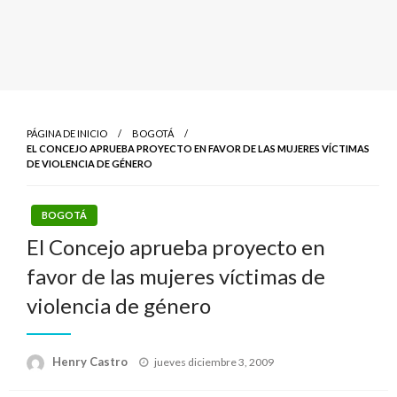
PÁGINA DE INICIO
BOGOTÁ
EL CONCEJO APRUEBA PROYECTO EN FAVOR DE LAS MUJERES VÍCTIMAS
DE VIOLENCIA DE GÉNERO
BOGOTÁ
El Concejo aprueba proyecto en
favor de las mujeres víctimas de
violencia de género
Publicado
Henry Castro
jueves diciembre 3, 2009
el