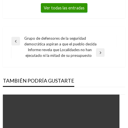
Ver todas las entradas
Navegación
Grupo de defensores de la seguridad
Entrada
democrática aspiran a que el pueblo decida
de
anterior
Informe revela que Localidades no han
entradas
Entrada
ejecutado ni la mitad de su presupuesto
siguiente
TAMBIÉN PODRÍA GUSTARTE