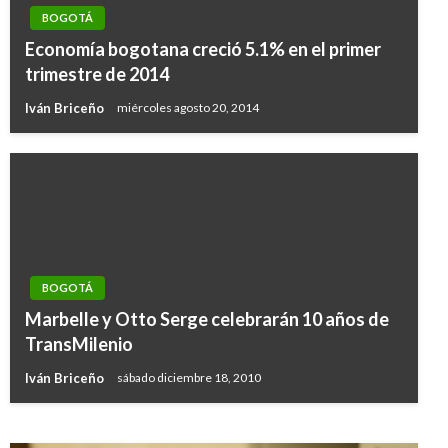
BOGOTÁ
Economía bogotana creció 5.1% en el primer
trimestre de 2014
Iván Briceño
miércoles agosto 20, 2014
BOGOTÁ
BOGOTÁ
Marbelle y Otto Serge celebrarán 10 años de
Luis Carlos Leal, segundo vicepresidente del
TransMilenio
Concejo de Bogotá
Iván Briceño
sábado diciembre 18, 2010
Manuel Reyes Beltran
viernes enero 3, 2020